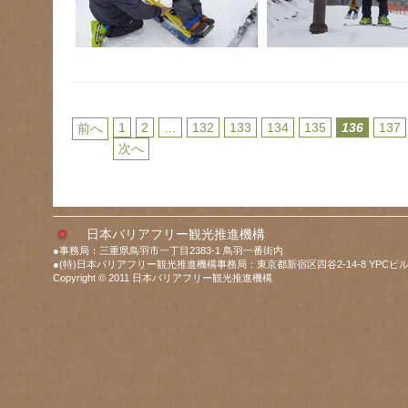
1
2
…
132
133
134
135
136
137
前へ
次へ
日本バリアフリー観光推進機構
●事務局：三重県鳥羽市一丁目2383-1 鳥羽一番街内
●(特)日本バリアフリー観光推進機構事務局：東京都新宿区四谷2-14-8 YPCビル
Copyright © 2011 日本バリアフリー観光推進機構