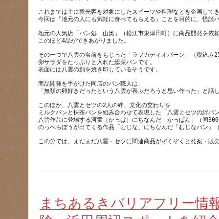
これまでは主に観光客を対象にしたスイーツや料理などを企画して
地元の人気店「パン処　山奥」（松江市東津田町）に商品開発を依
その一つで八雲の名前をもじった「ラフカディオパーン」（税込み2
卵サラダをたっぷりと入れた総菜パンです。
商品開発を手がけた同店のパン職人は、
このほか、八雲とセツの2人の絆、文化の交わりを
ミルクパンと抹茶パンを組み合わせて表現した「八雲とセツの絆パン
八雲作品に登場する河童（かっぱ）にちなんだ「かっぱん」（同30
まちあるきバリアフリー情