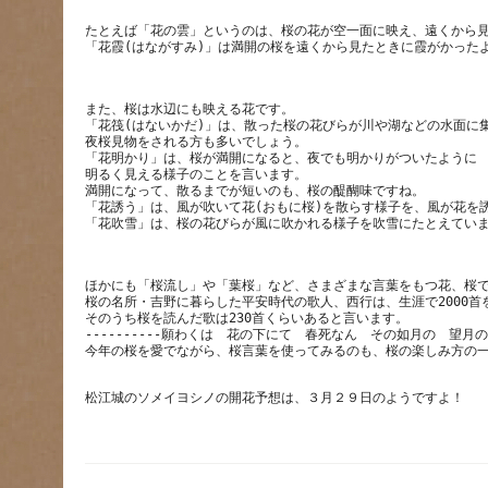
たとえば「花の雲」というのは、桜の花が空一面に映え、遠くから
また、桜は水辺にも映える花です。
「花筏(はないかだ)」は、散った桜の花びらが川や湖などの水面に
夜桜見物をされる方も多いでしょう。
「花明かり」は、桜が満開になると、夜でも明かりがついたように
明るく見える様子のことを言います。　
満開になって、散るまでが短いのも、桜の醍醐味ですね。
「花誘う」は、風が吹いて花(おもに桜)を散らす様子を、風が花を
ほかにも「桜流し」や「葉桜」など、さまざまな言葉をもつ花、桜
桜の名所・吉野に暮らした平安時代の歌人、西行は、生涯で2000
そのうち桜を読んだ歌は230首くらいあると言います。
----------願わくは　花の下にて　春死なん　その如月の　望月の頃(