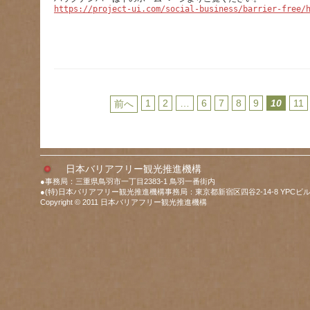
https://project-ui.com/social-business/barrier-free/
1
2
…
6
7
8
9
10
11
前へ
日本バリアフリー観光推進機構
●事務局：三重県鳥羽市一丁目2383-1 鳥羽一番街内
●(特)日本バリアフリー観光推進機構事務局：東京都新宿区四谷2-14-8 YPCビル
Copyright © 2011 日本バリアフリー観光推進機構