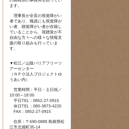
の島根県の事務局も担ってい
ます。
理事長が全盲の視覚障がい
者であり、職員にも視覚障が
い者、聴覚障がい者が在籍し
ていることから、視聴覚が不
自由な方々への様々な情報支
援の取り組みも行っていま
す。
▼松江／山陰バリアフリーツ
アーセンター
（ＮＰＯ法人プロジェクトゆ
うあい内）
営業時間：平日・土日祝／
10:00～18:00
平日TEL：0852-27-0915
休日TEL：080-3873-4220
FAX：0852-27-0915
住所：〒690-0888 島根県松
江市北堀町35-14