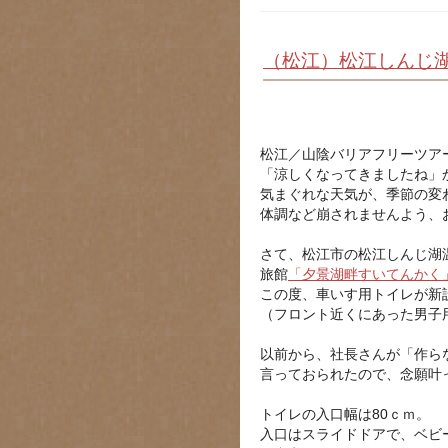
（松江）松江しんじ
松江／山陰バリアフリーツア
「涼しくなってきましたね」
気まぐれな天気が、季節の変
体調など崩されませんよう、
さて、松江市の松江しんじ湖
旅館
「夕景湖畔すいてんかく
この度、車いす用トイレが新
（フロント近くにあった男子
以前から、社長さんが「作ら
言っておられたので、念願叶
トイレの入口幅は80ｃｍ。
入口はスライドドアで、ベビ