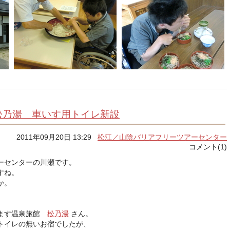
松乃湯 車いす用トイレ新設
2011年09月20日 13:29
松江／山陰バリアフリーツアーセンター
コメント(1)
ーセンターの川瀬です。
すね。
か。
ります温泉旅館
松乃湯
さん。
トイレの無いお宿でしたが、