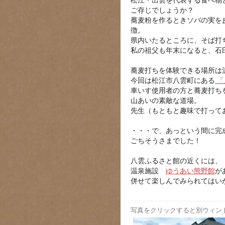
松江・出雲を代表する食べ物
ご存じでしょうか？
蕎麦粉を作るときソバの実を
徴。
県内いたるところに、そば打
私の祖父も年末になると、石
蕎麦打ちを体験できる場所は
今回は松江市八雲町にある
「
車いす使用者の方と蕎麦打ち
山あいの素敵な道場。
先生（もともと趣味で打って
・・・で、あっという間に完
ごちそうさまでした！
八雲ふるさと館の近くには、
温泉施設
ゆうあい熊野館
が
併せて楽しんでみられてはい
写真をクリックすると別ウィン