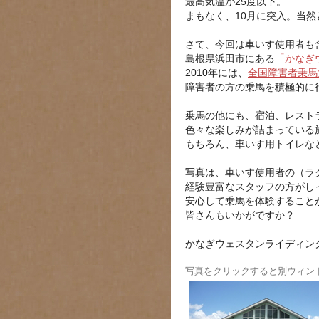
最高気温が25度以下。
まもなく、10月に突入。当
さて、今回は車いす使用者も
島根県浜田市にある
「かなぎ
2010年には、
全国障害者乗馬
障害者の方の乗馬を積極的に
乗馬の他にも、宿泊、レスト
色々な楽しみが詰まっている
もちろん、車いす用トイレな
写真は、車いす使用者の（ラ
経験豊富なスタッフの方がし
安心して乗馬を体験すること
皆さんもいかがですか？
かなぎウェスタンライディン
写真をクリックすると別ウィン