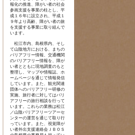
報化の推進、障がい者の社会
参画支援を事業の柱とし、平
成１６年に設立され、平成１
９年より高齢、障がい者の旅
を支援する事業に取り組んで
います。
松江市内、島根県内、そし
て山陰地方における、まちの
バリアフリー情報、交通機関
のバリアフリー情報を、障が
い者とともに現地調査のもと
整理し、マップや情報誌、ホ
ームページを通じて情報発信
しています。また、観光関連
団体へのバリアフリー研修の
実施、旅行者に対してはバリ
アフリーの旅行相談を行って
います。これらの業務は松江
／山陰バリアフリーツアーセ
ンターの運営を通じて取り行
っています。また、視覚障が
い者外出支援連絡会ＪＢＯＳ