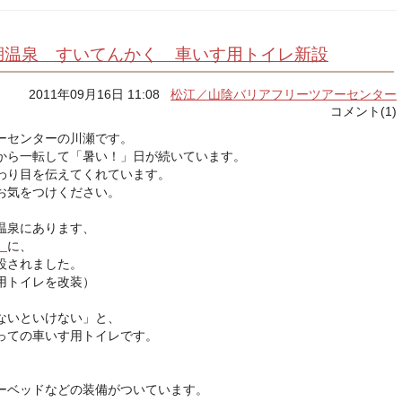
湖温泉 すいてんかく 車いす用トイレ新設
2011年09月16日 11:08
松江／山陰バリアフリーツアーセンター
コメント(1)
ーセンターの川瀬です。
から一転して「暑い！」日が続いています。
わり目を伝えてくれています。
お気をつけください。
温泉にあります、
」
に、
設されました。
用トイレを改装）
ないといけない」と、
っての車いす用トイレです。
ーベッドなどの装備がついています。