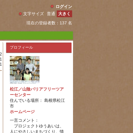
ログイン
文字サイズ
普通
大きく
現在の登録者数：137 名
プロフィール
2
1
1
松江／山陰バリアフリーツア
ーセンター
住んでいる場所： 島根県松江
市
ホームページ
一言コメント：
プロジェクトゆうあいは、
人にやさしいまちづくり、情