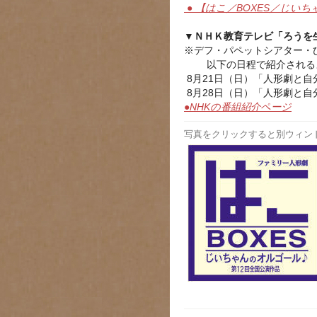
● 【はこ／BOXES／じい
▼ＮＨＫ教育テレビ「ろうを
※デフ・パペットシアター・ひ
以下の日程で紹介される
8月21日（日）「人形劇と自分
8月28日（日）「人形劇と自分
●NHKの番組紹介ページ
写真をクリックすると別ウィン