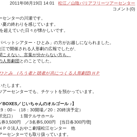
2011年08月19日 14:01
松江／山陰バリアフリーツアーセンター
コメント(0)
ーセンターの川瀬です。
い夏の終わりを感じています。
度を超えていた日々が懐かしいです。
パペットシアター・ひとみ」の方がお越しになられました。
、松江で開催される人形劇の広報でしたが、
聞こえない、言葉が分からない方も、
の人形劇団
とのことでした。
ひとみ (ろう者と聴者が共につくる人形劇団)ＨＰ
いたします。
ツアーセンターでも、チケットを預かっています。
BOXES／じいちゃんのオルゴール ♪】
19：00～（18：30開場／20：20終演予定）
駅北口） １階テルサホール
券3,500円 ／3名券5,000円 [当日各300円増]
ＮＰＯ法人おやこ劇場松江センター 他
アーセンターでも取り扱っています。