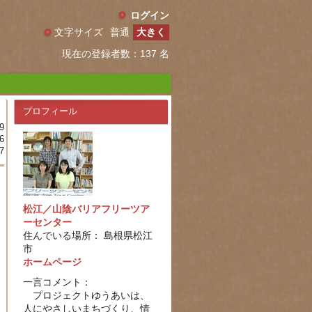
ログイン
文字サイズ
普通
大きく
現在の登録者数：137 名
プロフィール
9
6
7
松江／山陰バリアフリーツア
ーセンター
住んでいる場所： 島根県松江
市
ホームページ
一言コメント：
プロジェクトゆうあいは、
人にやさしいまちづくり、情