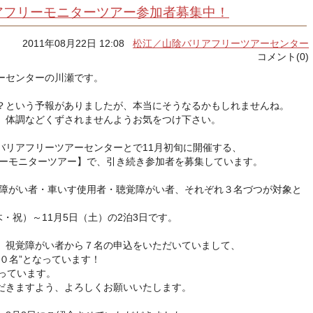
アフリーモニターツアー参加者募集中！
2011年08月22日 12:08
松江／山陰バリアフリーツアーセンター
コメント(0)
ーセンターの川瀬です。
？という予報がありましたが、本当にそうなるかもしれませんね。
、体調などくずされませんようお気をつけ下さい。
バリアフリーツアーセンターとで11月初旬に開催する、
リーモニターツアー】で、引き続き参加者を募集しています。
視覚障がい者・車いす使用者・聴覚障がい者、それぞれ３名づつが対象と
木・祝）～11月5日（土）の2泊3日です。
、視覚障がい者から７名の申込をいただいていまして、
０名”となっています！
っています。
だきますよう、よろしくお願いいたします。