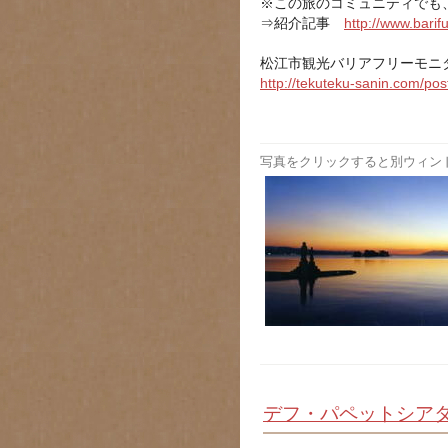
※この旅のコミュニティでも
⇒紹介記事
http://www.barifu
松江市観光バリアフリーモニ
http://tekuteku-sanin.com/po
写真をクリックすると別ウィン
デフ・パペットシアタ