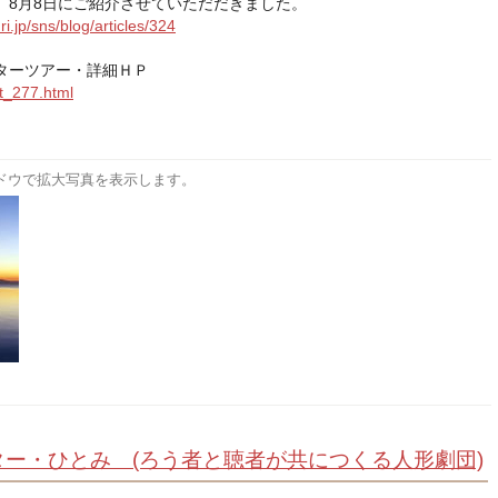
、8月8日にご紹介させていただだきました。
ri.jp/sns/blog/articles/324
ターツアー・詳細ＨＰ
st_277.html
ドウで拡大写真を表示します。
ー・ひとみ (ろう者と聴者が共につくる人形劇団)