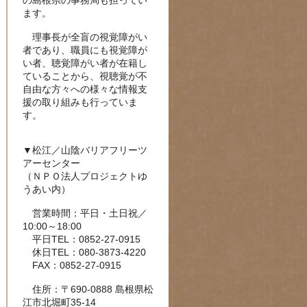
の島根県の事務局も担ってい
ます。
理事長が全盲の視覚障がい
者であり、職員にも視覚障が
い者、聴覚障がい者が在籍し
ていることから、視聴覚が不
自由な方々への様々な情報支
援の取り組みも行っていま
す。
▼松江／山陰バリアフリーツ
アーセンター
（ＮＰＯ法人プロジェクトゆ
うあい内）
営業時間：平日・土日祝／
10:00～18:00
平日TEL：0852-27-0915
休日TEL：080-3873-4220
FAX：0852-27-0915
住所：〒690-0888 島根県松
江市北堀町35-14