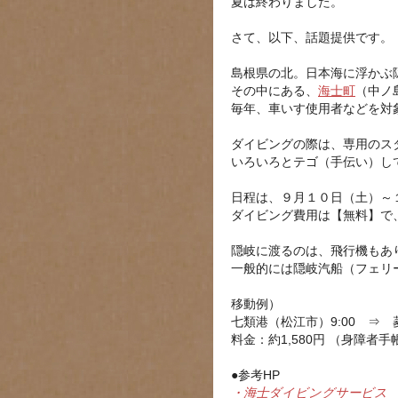
夏は終わりました。
さて、以下、話題提供です。
島根県の北。日本海に浮かぶ
その中にある、
海士町
（中ノ
毎年、車いす使用者などを対
ダイビングの際は、専用のス
いろいろとテゴ（手伝い）し
日程は、９月１０日（土）～
ダイビング費用は【無料】で
隠岐に渡るのは、飛行機もあ
一般的には隠岐汽船（フェリ
移動例）
七類港（松江市）9:00 ⇒
料金：約1,580円 （身障者
●参考HP
・海士ダイビングサービス