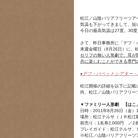
松江／山陰バリアフリーツア
気温も下がってきまして、短
今日の最高気温は27度。30
さて、昨日事務所に「デフ・
来週金曜日（8月26日）に
セリフの無い人形劇で、耳が
共に楽しむことができる専門
●デフ・パペットシアター・
松江開催の詳細を以下に記載
尚、松江／山陰バリアフリー
▼ファミリー人形劇 【はこ／
日時：2011年8月26日（金）
場所：松江テルサ（ＪＲ松江
前売り：1名券2,000円 ／2名
プレイガイド：松江テルサ、
※松江／山陰バリアフリーツ