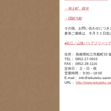
・海士町、観光
・隠岐汽船
その他、お問い合わせにつき
参加ご連絡は、８月３１日迄
●松江／山陰バリアフリーツ
住所： 島根県松江市殿町33 
TEL： 0852-27-0915
FAX： 0852-28-1116
定休日： 土・日・祝
営業時間： 9:00～18:00
E-mail：
info＠tekuteku-sani
URL：
http://www.tekuteku-s