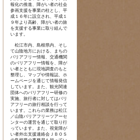
報化の推進、障がい者の社会
参画支援を事業の柱とし、平
成１６年に設立され、平成１
９年より高齢、障がい者の旅
を支援する事業に取り組んで
います。
松江市内、島根県内、そし
て山陰地方における、まちの
バリアフリー情報、交通機関
のバリアフリー情報を、障が
い者とともに現地調査のもと
整理し、マップや情報誌、ホ
ームページを通じて情報発信
しています。また、観光関連
団体へのバリアフリー研修の
実施、旅行者に対してはバリ
アフリーの旅行相談を行って
います。これらの業務は松江
／山陰バリアフリーツアーセ
ンターの運営を通じて取り行
っています。また、視覚障が
い者外出支援連絡会ＪＢＯＳ