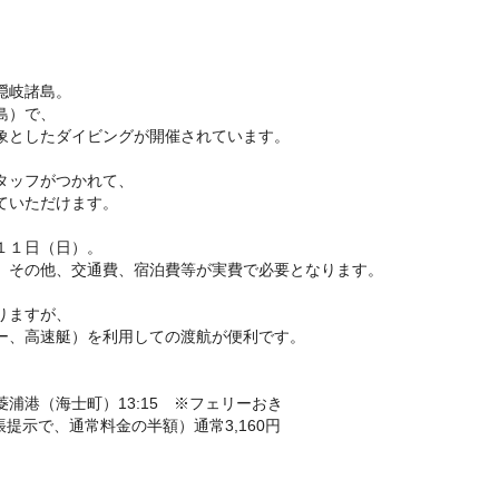
隠岐諸島。
島）で、
象としたダイビングが開催されています。
タッフがつかれて、
ていただけます。
１１日（日）。
、その他、交通費、宿泊費等が実費で必要となります。
りますが、
ー、高速艇）を利用しての渡航が便利です。
 菱浦港（海士町）13:15 ※フェリーおき
手帳提示で、通常料金の半額）通常3,160円