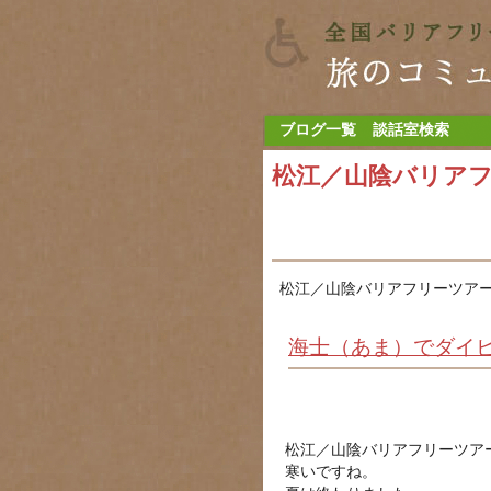
ブログ一覧
談話室検索
松江／山陰バリア
松江／山陰バリアフリーツアー
海士（あま）でダイビ
松江／山陰バリアフリーツア
寒いですね。