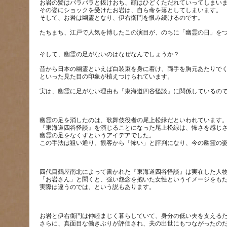
お岩の髪はバラバラと抜けおち、顔はひどくただれていってしまい
その姿にショックを受けたお岩は、自ら命を落としてしまいます。
昔から日本の幽霊といえば白装束を身に着け、両手を胸元あたりでく
幽霊の足を消したのは、歌舞伎役者の尾上松緑だといわれています
『東海道四谷怪談』を演じることになった尾上松緑は、怖さを感じ
幽霊の足をなくすというアイデアでした。
四代目鶴屋南北によって書かれた『東海道四谷怪談』は実在した人
「お岩さん」と聞くと、強い怨念を抱いた女性というイメージをも
お岩と伊右衛門は仲睦まじく暮らしていて、身分の低い夫を支える
さらに、真面目な働きぶりが評価され、夫の出世にもつながったの