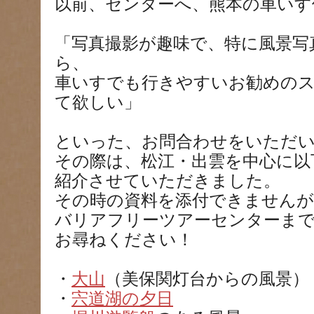
以前、センターへ、熊本の車いす
「写真撮影が趣味で、特に風景写
ら、
車いすでも行きやすいお勧めの
て欲しい」
といった、お問合わせをいただ
その際は、松江・出雲を中心に以
紹介させていただきました。
その時の資料を添付できませんが
バリアフリーツアーセンターま
お尋ねください！
・
大山
（美保関灯台からの風景）
・
宍道湖の夕日