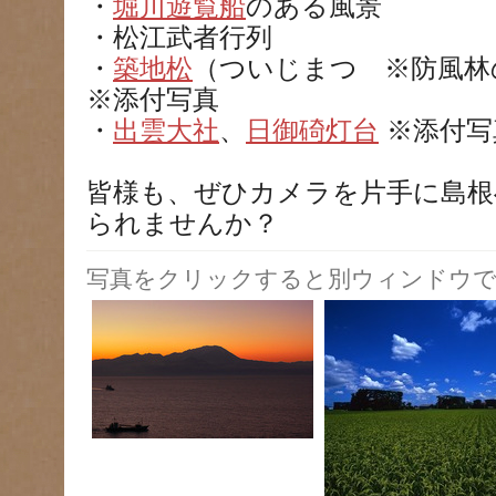
・
堀川遊覧船
のある風景
・松江武者行列
・
築地松
（ついじまつ ※防風
※添付写真
・
出雲大社
、
日御碕灯台
※添付写
皆様も、ぜひカメラを片手に島根
られませんか？
写真をクリックすると別ウィンドウで