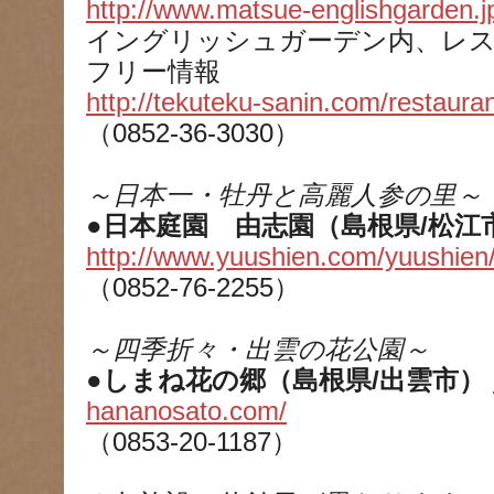
http://www.matsue-englishgarden.j
イングリッシュガーデン内、レ
フリー情報
http://tekuteku-sanin.com/restaura
（0852-36-3030）
～日本一・牡丹と高麗人参の里～
●日本庭園 由志園（島根県/松江
http://www.yuushien.com/yuushien
（0852-76-2255）
～四季折々・出雲の花公園～
●しまね花の郷（島根県/出雲市）
hananosato.com/
（0853-20-1187）