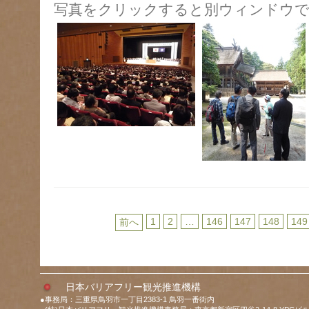
写真をクリックすると別ウィンドウで
1
2
…
146
147
148
149
前へ
日本バリアフリー観光推進機構
●事務局：三重県鳥羽市一丁目2383-1 鳥羽一番街内