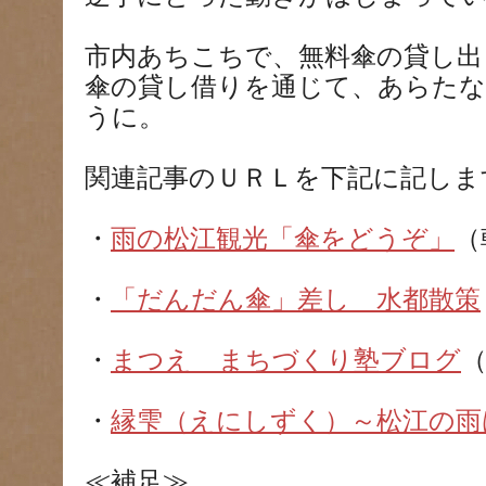
市内あちこちで、無料傘の貸し出
傘の貸し借りを通じて、あらたな
うに。
関連記事のＵＲＬを下記に記しま
・
雨の松江観光「傘をどうぞ」
（
・
「だんだん傘」差し 水都散策
・
まつえ まちづくり塾ブログ
（
・
縁雫（えにしずく）～松江の雨
≪補足≫