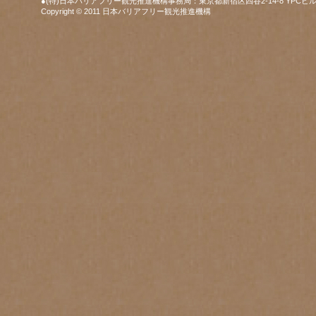
●(特)日本バリアフリー観光推進機構事務局：東京都新宿区四谷2-14-8 YPCビル
Copyright © 2011 日本バリアフリー観光推進機構