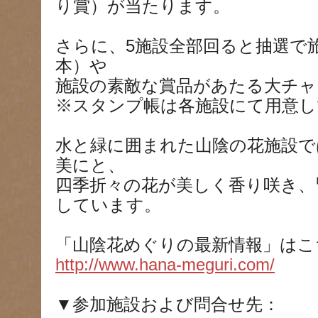
り賞）が当たります。
さらに、5施設全部回ると抽選で旅行券
本）や
施設の素敵な賞品があたる大チャ
※スタンプ帳は各施設にて用意し
水と緑に囲まれた山陰の花施設で
美にと、
四季折々の花が美しく香り咲き、
しています。
「山陰花めぐりの最新情報」はこち
http://www.hana-meguri.com/
▼参加施設および問合せ先：