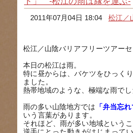
ト」 -松江の雨は縁を運ぶ-
2011年07月04日 18:04
松江／
松江／山陰バリアフリーツアーセ
本日の松江は雨。
特に昼からは、バケツをひっく
ました。
熱帯地域のような、極端な雨でし
雨の多い山陰地方では
「弁当忘れ
いう言葉があります。
それほど、雨が多い地域という
逆手にとった動きがはじまって