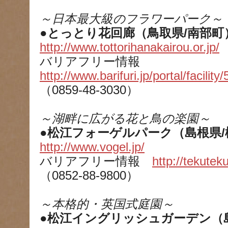
～日本最大級のフラワーパーク～
●とっとり花回廊（鳥取県/南部町
http://www.tottorihanakairou.or.jp/
バリアフリー情報
http://www.barifuri.jp/portal/facility/
（0859-48-3030）
～湖畔に広がる花と鳥の楽園～
●松江フォーゲルパーク（島根県/
http://www.vogel.jp/
バリアフリー情報
http://tekute
（0852-88-9800）
～本格的・英国式庭園～
●松江イングリッシュガーデン（