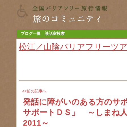
ブログ一覧
談話室検索
松江／山陰バリアフリーツ
<<前の記事へ
発話に障がいのある方のサ
サポートＤＳ」 ～しまね
2011～