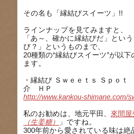
その名も「縁結びスイーツ」!!
ラインナップを見てみますと、
「あ～、確かに縁結びだ」という
び？」というものまで、
20種類の“縁結びスイーツ”が以
ます。
・縁結び Ｓｗｅｅｔｓ Ｓｐｏｔ
介 ＨＰ
http://www.kankou-shimane.com/sw
私のお勧めは、地元平田、
來間屋
（生姜糖）
」ですね。
300年前から愛されている味は絶