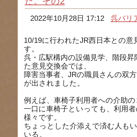
た。その2
2022年10月28日 17:12
呉バリ
10/19に行われたJR西日本との
す。
呉・広駅構内の設備見学、階段昇
た意見交換会では、
障害当事者、JRの職員さんの双
が出されました。
例えば、車椅子利用者への介助の
一口に車椅子といっても、利用者
様々です。
ちょっとした介添えで済む人も
いる。