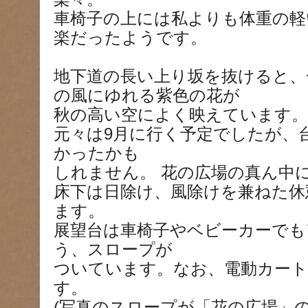
車椅子の上には私よりも体重の軽
楽だったようです。
地下道の長い上り坂を抜けると、
の風にゆれる紫色の花が
秋の高い空によく映えています。
元々は9月に行く予定でしたが、
かったかも
しれません。 花の広場の真ん中
床下は日除け、風除けを兼ねた休
ます。
展望台は車椅子やベビーカーでも
う、スロープが
ついています。なお、電動カート
す。
(写真のスロープが「花の広場」