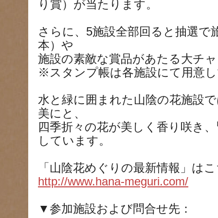
り賞）が当たります。
さらに、5施設全部回ると抽選で旅行券
本）や
施設の素敵な賞品があたる大チャ
※スタンプ帳は各施設にて用意し
水と緑に囲まれた山陰の花施設で
美にと、
四季折々の花が美しく香り咲き、
しています。
「山陰花めぐりの最新情報」はこち
http://www.hana-meguri.com/
▼参加施設および問合せ先：