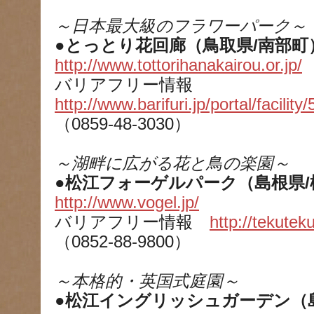
～日本最大級のフラワーパーク～
●とっとり花回廊（鳥取県/南部町
http://www.tottorihanakairou.or.jp/
バリアフリー情報
http://www.barifuri.jp/portal/facility/
（0859-48-3030）
～湖畔に広がる花と鳥の楽園～
●松江フォーゲルパーク（島根県/
http://www.vogel.jp/
バリアフリー情報
http://tekute
（0852-88-9800）
～本格的・英国式庭園～
●松江イングリッシュガーデン（