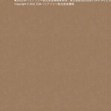
●(特)日本バリアフリー観光推進機構事務局：東京都新宿区四谷2-14-8 YPCビル
Copyright © 2011 日本バリアフリー観光推進機構