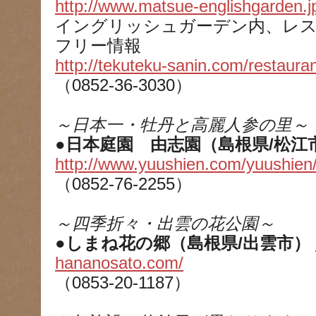
http://www.matsue-englishgarden.j
イングリッシュガーデン内、レ
フリー情報
http://tekuteku-sanin.com/restaura
（0852-36-3030）
～日本一・牡丹と高麗人参の里～
●日本庭園 由志園（島根県/松江
http://www.yuushien.com/yuushien
（0852-76-2255）
～四季折々・出雲の花公園～
●しまね花の郷（島根県/出雲市）
hananosato.com/
（0853-20-1187）