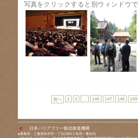
写真をクリックすると別ウィンドウで
1
2
…
146
147
148
149
前へ
日本バリアフリー観光推進機構
●事務局：三重県鳥羽市一丁目2383-1 鳥羽一番街内