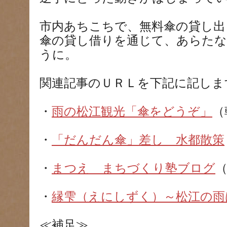
市内あちこちで、無料傘の貸し出
傘の貸し借りを通じて、あらたな
うに。
関連記事のＵＲＬを下記に記しま
・
雨の松江観光「傘をどうぞ」
（
・
「だんだん傘」差し 水都散策
・
まつえ まちづくり塾ブログ
（
・
縁雫（えにしずく）～松江の雨
≪補足≫