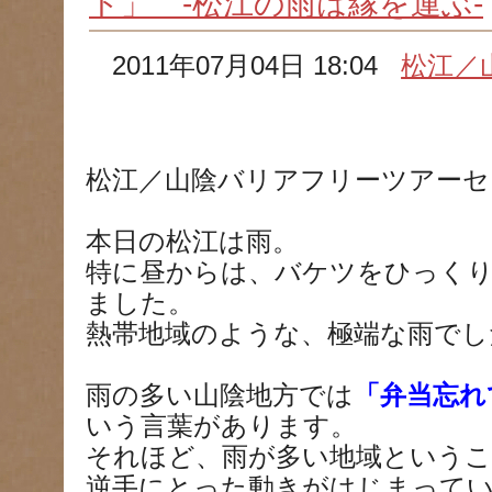
ト」 -松江の雨は縁を運ぶ-
2011年07月04日 18:04
松江／
松江／山陰バリアフリーツアーセ
本日の松江は雨。
特に昼からは、バケツをひっく
ました。
熱帯地域のような、極端な雨でし
雨の多い山陰地方では
「弁当忘れ
いう言葉があります。
それほど、雨が多い地域という
逆手にとった動きがはじまって