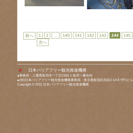
1
2
…
140
141
142
143
144
145
前へ
次へ
日本バリアフリー観光推進機構
●事務局：三重県鳥羽市一丁目2383-1 鳥羽一番街内
●(特)日本バリアフリー観光推進機構事務局：東京都新宿区四谷2-14-8 YPCビル
Copyright © 2011 日本バリアフリー観光推進機構