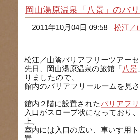
岡山湯原温泉「八景」のバ
2011年10月04日 09:58
松江／
松江／山陰バリアフリーツアーセ
先日、岡山湯原温泉の旅館「
八景
りましたので、
館内のバリアフリールームを見
館内２階に設置された
バリアフリ
入口がスロープ状になっており、
上。
室内には入口の広い、車いす用ト
置。