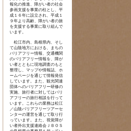
報化の推進、障がい者の社会
参画支援を事業の柱とし、平
成１６年に設立され、平成１
９年より高齢、障がい者の旅
を支援する事業に取り組んで
います。
松江市内、島根県内、そし
て山陰地方における、まちの
バリアフリー情報、交通機関
のバリアフリー情報を、障が
い者とともに現地調査のもと
整理し、マップや情報誌、ホ
ームページを通じて情報発信
しています。また、観光関連
団体へのバリアフリー研修の
実施、旅行者に対してはバリ
アフリーの旅行相談を行って
います。これらの業務は松江
／山陰バリアフリーツアーセ
ンターの運営を通じて取り行
っています。また、視覚障が
い者外出支援連絡会ＪＢＯＳ