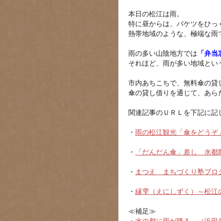
本日の松江は雨。
特に昼からは、バケツをひっ
熱帯地域のような、極端な雨
雨の多い山陰地方では
「弁当
それほど、雨が多い地域とい
市内あちこちで、無料傘の貸
傘の貸し借りを通じて、あらた
関連記事のＵＲＬを下記に記
・
雨の松江観光「傘をどうぞ
・
「だんだん傘」差し 水都
・
まつえ まちづくり塾ブロ
・
縁雫（えにしずく）～松江
≪補足≫