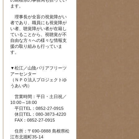
の島根県の事務局も担ってい
ます。
理事長が全盲の視覚障がい
者であり、職員にも視覚障が
い者、聴覚障がい者が在籍し
ていることから、視聴覚が不
自由な方々への様々な情報支
援の取り組みも行っていま
す。
▼松江／山陰バリアフリーツ
アーセンター
（ＮＰＯ法人プロジェクトゆ
うあい内）
営業時間：平日・土日祝／
10:00～18:00
平日TEL：0852-27-0915
休日TEL：080-3873-4220
FAX：0852-27-0915
住所：〒690-0888 島根県松
江市北堀町35-14