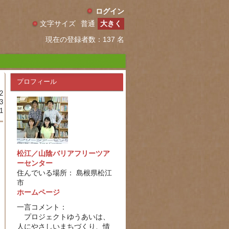
ログイン
文字サイズ
普通
大きく
現在の登録者数：137 名
プロフィール
2
3
1
松江／山陰バリアフリーツア
ーセンター
住んでいる場所： 島根県松江
市
ホームページ
一言コメント：
プロジェクトゆうあいは、
人にやさしいまちづくり、情