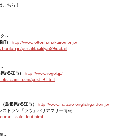
こちら!!
ク～
部町）
http://www.tottorihanakairou.or.jp/
.barifuri.jp/portal/facility/599/detail
～
県/松江市）
http://www.vogel.jp/
kuteku-sanin.com/post_9.html
（島根県/松江市）
http://www.matsue-englishgarden.jp/
レストラン「ラウ」バリアフリー情報
taurant_cafe_laut.html
里～