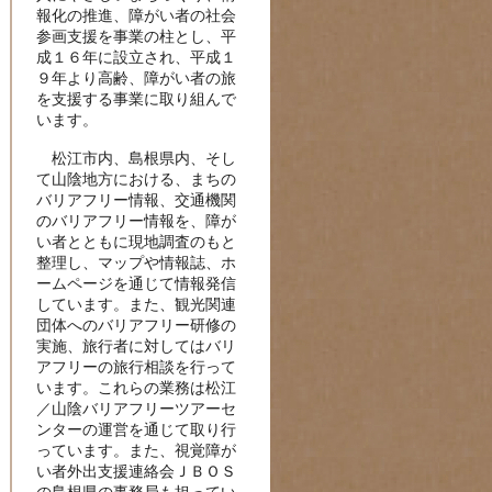
報化の推進、障がい者の社会
参画支援を事業の柱とし、平
成１６年に設立され、平成１
９年より高齢、障がい者の旅
を支援する事業に取り組んで
います。
松江市内、島根県内、そし
て山陰地方における、まちの
バリアフリー情報、交通機関
のバリアフリー情報を、障が
い者とともに現地調査のもと
整理し、マップや情報誌、ホ
ームページを通じて情報発信
しています。また、観光関連
団体へのバリアフリー研修の
実施、旅行者に対してはバリ
アフリーの旅行相談を行って
います。これらの業務は松江
／山陰バリアフリーツアーセ
ンターの運営を通じて取り行
っています。また、視覚障が
い者外出支援連絡会ＪＢＯＳ