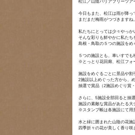
松江／山陰バリアフリーツア
今日もまた、松江は雨が降っ
まだまだ梅雨がつづきますね
私たちにとっては少々やっか
そんな彩りも鮮やかに私たち
島根・鳥取の５つの施設をめ
５つの施設とも、車いすでも
※とっとり花回廊、松江フォ
施設をめぐるごとに景品や割
2施設以上めぐった方から、
抽選で賞品（2施設めぐり賞
さらに、5施設全部回ると抽選で
施設の素敵な賞品があたる大
※スタンプ帳は各施設にて用
水と緑に囲まれた山陰の花施
四季折々の花が美しく香り咲