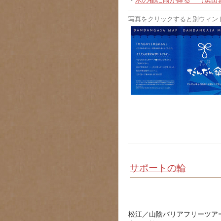
・
水の都に雨が降る （浜田真理子
写真をクリックすると別ウィン
サポートの輪
松江／山陰バリアフリーツア