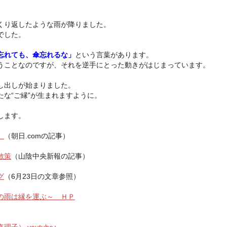
くり返したような雨が降りました。
でした。
忘れても、傘忘れるな」
という言葉があります。
うことなのですが、それを逆手にとった動きがはじまっています。
し出しが始まりました。
な“ご縁”が生まれますように。
します。
」
（朝日.comの記事）
散策
（山陰中央新報の記事）
グ
（6月23日の文章参照）
の雨は縁を運ぶ～ ＨＰ