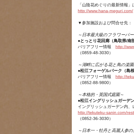
「山陰花めぐりの最新情報」は
http://www.hana-meguri.com/
▼参加施設および問合せ先：
～日本最大級のフラワーパー
●とっとり花回廊（鳥取県/南
バリアフリー情報
http://www
（0859-48-3030）
～湖畔に広がる花と鳥の楽園
●松江フォーゲルパーク（島根
バリアフリー情報
http://te
（0852-88-9800）
～本格的・英国式庭園～
●松江イングリッシュガーデン
イングリッシュガーデン内、
http://tekuteku-sanin.com/res
（0852-36-3030）
～日本一・牡丹と高麗人参の