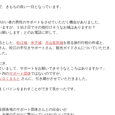
で、きもちの良い一日となっています。
覚障がい者の男性のサポートをさせていただく機会がありました。
いますが、１泊２日でその他行けそうなお城はありますか？
お願いします」とのお電話に対して、
点とした、
松江城
、
米子城
、
月山富田城
を巡る旅行行程の作成と、
さん、松江の手引きサポートさん、観光ガイドさんについていただき、
した。
だき、
ていまして、サポートをお願いできそうなところはありますか？」
ト内の
サポート団体
ではないのですが、
ＵＤくまもと
さんに、引き継がさせていただきました。
まくバトンをまわすことができて良かったです。
全国各地のサポート団体さんとの出会いが
、今後の広がりに繋がっていければいいですね。