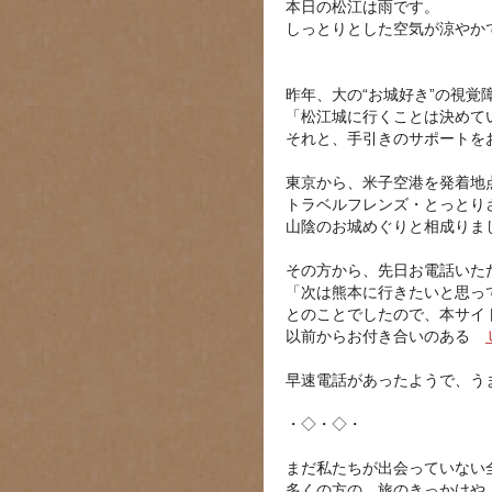
本日の松江は雨です。
しっとりとした空気が涼やか
昨年、大の“お城好き”の視
「松江城に行くことは決めて
それと、手引きのサポートを
東京から、米子空港を発着地
トラベルフレンズ・とっとり
山陰のお城めぐりと相成りま
その方から、先日お電話いた
「次は熊本に行きたいと思っ
とのことでしたので、本サイ
以前からお付き合いのある
早速電話があったようで、う
・◇・◇・
まだ私たちが出会っていない
多くの方の、旅のきっかけや