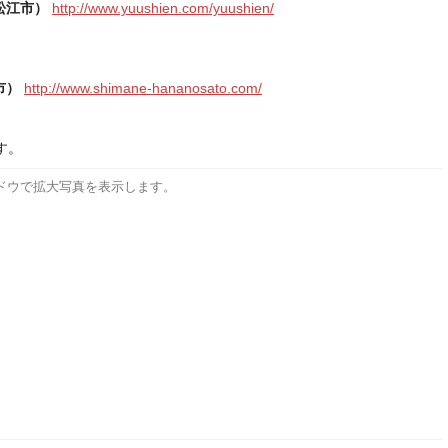
松江市）
http://www.yuushien.com/yuushien/
市）
http://www.shimane-hananosato.com/
す。
ドウで拡大写真を表示します。