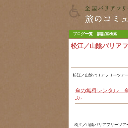
ブログ一覧
談話室検索
松江／山陰バリア
松江／山陰バリアフリーツアー
傘の無料レンタル「
ぶ-
松江／山陰バリアフリーツア