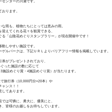
ーセンターの川瀬です。
ております。
。
いな雨も、植物たちにとっては恵みの雨。
を迎えてくれる花々を観賞できる、
ぐる「山陰花めぐりスタンプラリー」が現在開催中です！
移動しやすい施設です。
ーゲルパークは、下記ＵＲＬよりバリアフリー情報を掲載しています。
引券がプレゼントされており、
めぐった施設の数に応じて
・3施設めぐり賞・4施設めぐり賞）が当たります。
旅行券（10,000円分×20本）や
チャンス！！
意してあります。
設では可憐に、勇大に、優美にと、
き、皆様のお越しをお待ちしています。