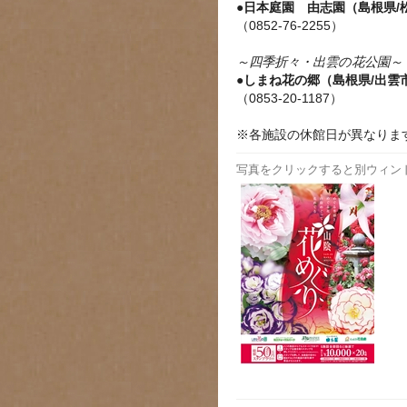
●日本庭園 由志園（島根県/
（0852-76-2255）
～四季折々・出雲の花公園～
●しまね花の郷（島根県/出雲
（0853-20-1187）
※各施設の休館日が異なりま
写真をクリックすると別ウィン