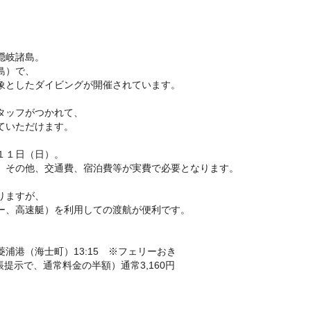
隠岐諸島。
島）で、
象としたダイビングが開催されています。
タッフがつかれて、
ていただけます。
１１日（日）。
、その他、交通費、宿泊費等が実費で必要となります。
りますが、
ー、高速艇）を利用しての渡航が便利です。
 菱浦港（海士町）13:15 ※フェリーおき
手帳提示で、通常料金の半額）通常3,160円