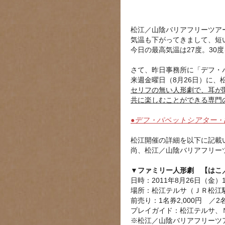
松江／山陰バリアフリーツア
気温も下がってきまして、短
今日の最高気温は27度。30
さて、昨日事務所に「デフ・
来週金曜日（8月26日）に
セリフの無い人形劇で、耳が
共に楽しむことができる専門
●デフ・パペットシアター・
松江開催の詳細を以下に記載
尚、松江／山陰バリアフリー
▼ファミリー人形劇 【はこ／
日時：2011年8月26日（金）
場所：松江テルサ（ＪＲ松江
前売り：1名券2,000円 ／2名
プレイガイド：松江テルサ、
※松江／山陰バリアフリーツ