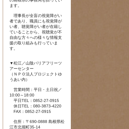
の島根県の事務局も担ってい
ます。
理事長が全盲の視覚障がい
者であり、職員にも視覚障が
い者、聴覚障がい者が在籍し
ていることから、視聴覚が不
自由な方々への様々な情報支
援の取り組みも行っていま
す。
▼松江／山陰バリアフリーツ
アーセンター
（ＮＰＯ法人プロジェクトゆ
うあい内）
営業時間：平日・土日祝／
10:00～18:00
平日TEL：0852-27-0915
休日TEL：080-3873-4220
FAX：0852-27-0915
住所：〒690-0888 島根県松
江市北堀町35-14