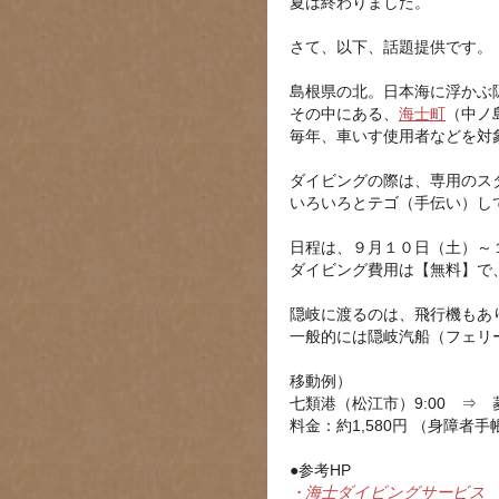
夏は終わりました。
さて、以下、話題提供です。
島根県の北。日本海に浮かぶ
その中にある、
海士町
（中ノ
毎年、車いす使用者などを対
ダイビングの際は、専用のス
いろいろとテゴ（手伝い）し
日程は、９月１０日（土）～
ダイビング費用は【無料】で
隠岐に渡るのは、飛行機もあ
一般的には隠岐汽船（フェリ
移動例）
七類港（松江市）9:00 ⇒
料金：約1,580円 （身障者
●参考HP
・海士ダイビングサービス