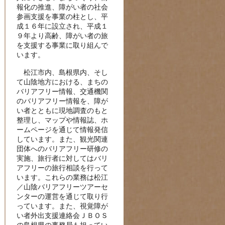
報化の推進、障がい者の社会
参画支援を事業の柱とし、平
成１６年に設立され、平成１
９年より高齢、障がい者の旅
を支援する事業に取り組んで
います。
松江市内、島根県内、そし
て山陰地方における、まちの
バリアフリー情報、交通機関
のバリアフリー情報を、障が
い者とともに現地調査のもと
整理し、マップや情報誌、ホ
ームページを通じて情報発信
しています。また、観光関連
団体へのバリアフリー研修の
実施、旅行者に対してはバリ
アフリーの旅行相談を行って
います。これらの業務は松江
／山陰バリアフリーツアーセ
ンターの運営を通じて取り行
っています。また、視覚障が
い者外出支援連絡会ＪＢＯＳ