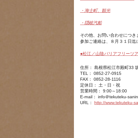
・海士町、観光
・隠岐汽船
その他、お問い合わせにつき
参加ご連絡は、８月３１日迄
●松江／山陰バリアフリーツ
住所： 島根県松江市殿町33 
TEL： 0852-27-0915
FAX： 0852-28-1116
定休日： 土・日・祝
営業時間： 9:00～18:00
E-mail：
info＠tekuteku-sani
URL：
http://www.tekuteku-s