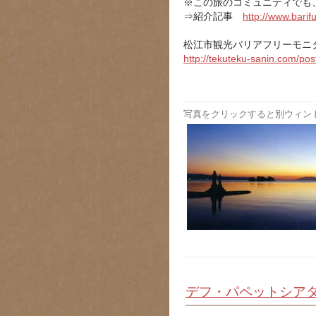
※この旅のコミュニティでも
⇒紹介記事
http://www.barifu
松江市観光バリアフリーモニ
http://tekuteku-sanin.com/po
写真をクリックすると別ウィン
デフ・パペットシアタ