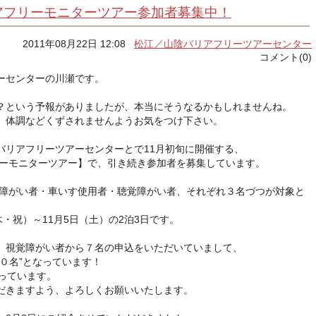
アフリーモニターツアー参加者募集中！
2011年08月22日 12:08
松江／山陰バリアフリーツアーセンター
コメント(0)
ーセンターの川瀬です。
？という予報がありましたが、本当にそうなるかもしれませんね。
、体調などくずされませんようお気をつけ下さい。
バリアフリーツアーセンターとで11月初旬に開催する、
リーモニターツアー】で、引き続き参加者を募集しています。
視覚障がい者・車いす使用者・聴覚障がい者、それぞれ３名づつが対象と
木・祝）～11月5日（土）の2泊3日です。
、視覚障がい者から７名の申込をいただいていまして、
０名”となっています！
っています。
だきますよう、よろしくお願いいたします。