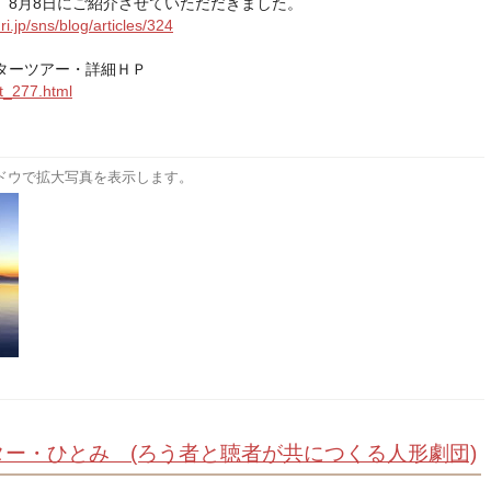
、8月8日にご紹介させていただだきました。
ri.jp/sns/blog/articles/324
ターツアー・詳細ＨＰ
st_277.html
ドウで拡大写真を表示します。
ー・ひとみ (ろう者と聴者が共につくる人形劇団)