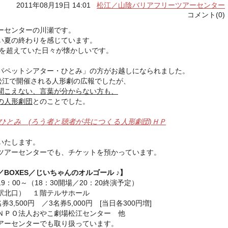
2011年08月19日 14:01
松江／山陰バリアフリーツアーセンター
コメント(0)
ーセンターの川瀬です。
い夏の終わりを感じています。
度を超えていた日々が懐かしいです。
パペットシアター・ひとみ」の方がお越しになられました。
、松江で開催される人形劇の広報でしたが、
聞こえない、言葉が分からない方も、
の人形劇団
とのことでした。
ひとみ (ろう者と聴者が共につくる人形劇団)ＨＰ
いたします。
ツアーセンターでも、チケットを預かっています。
BOXES／じいちゃんのオルゴール ♪】
19：00～（18：30開場／20：20終演予定）
駅北口） １階テルサホール
券3,500円 ／3名券5,000円 [当日各300円増]
ＮＰＯ法人おやこ劇場松江センター 他
アーセンターでも取り扱っています。