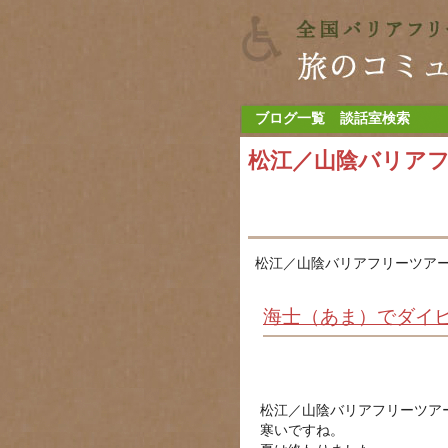
ブログ一覧
談話室検索
松江／山陰バリア
松江／山陰バリアフリーツアー
海士（あま）でダイビ
松江／山陰バリアフリーツア
寒いですね。