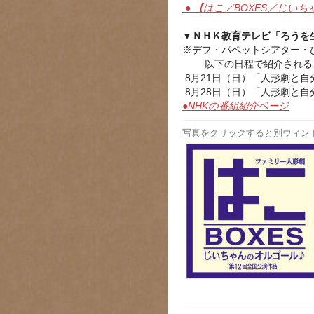
● 【はこ／BOXES／じい
▼ＮＨＫ教育テレビ「ろうを
※デフ・パペットシアター・ひ
以下の日程で紹介される
8月21日（日）「人形劇と自分
8月28日（日）「人形劇と自分
●NHKの番組紹介ページ
写真をクリックすると別ウィン