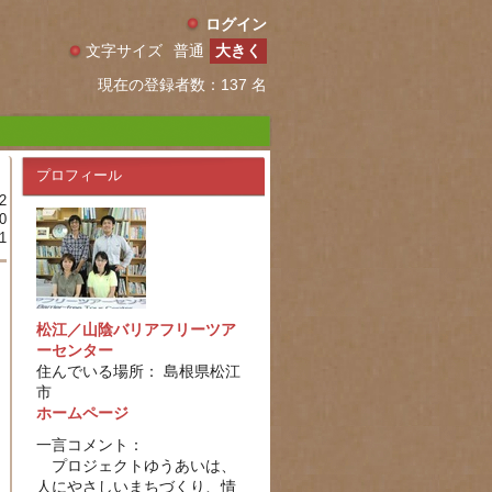
ログイン
文字サイズ
普通
大きく
現在の登録者数：137 名
プロフィール
2
0
1
松江／山陰バリアフリーツア
ーセンター
住んでいる場所： 島根県松江
市
ホームページ
一言コメント：
プロジェクトゆうあいは、
人にやさしいまちづくり、情