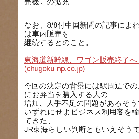
売機等の拡充
なお、8/8付中国新聞の記事によ
は車内販売を
継続するとのこと。
東海道新幹線、ワゴン販売終了へ 
(chugoku-np.co.jp)
今回の決定の背景には駅周辺での
にお弁当を購入する人の
増加、人手不足の問題があるそう
いずれにせよビジネス利用客を
てきた、
JR東海らしい判断ともいえそう