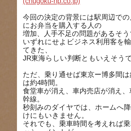
(chugoku-np.co.jp)
今回の決定の背景には駅周辺での
にお弁当を購入する人の
増加、人手不足の問題があるそう
いずれにせよビジネス利用客を
てきた、
JR東海らしい判断ともいえそう
ただ、乗り通せば東京ー博多間は
は約4時間。
食堂車が消え、車内売店が消え、
幹線。
秒刻みのダイヤでは、ホームへ降
けにもいきません。
それでも、乗車時間を考えれば乗