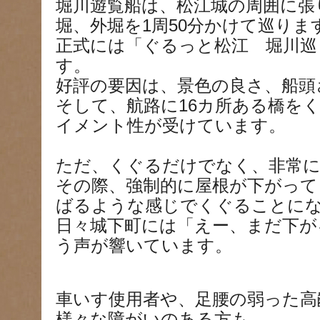
堀川遊覧船は、松江城の周囲に張
堀、外堀を1周50分かけて巡りま
正式には「ぐるっと松江 堀川巡
す。
好評の要因は、景色の良さ、船頭
そして、航路に16カ所ある橋を
イメント性が受けています。
ただ、くぐるだけでなく、非常に
その際、強制的に屋根が下がって
ばるような感じでくぐることに
日々城下町には「えー、まだ下が
う声が響いています。
車いす使用者や、足腰の弱った高
様々な障がいのある方も、