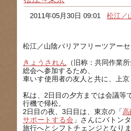
2011年05月30日 09:01
松江／
松江／山陰バリアフリーツアーセ
きょうされん
（旧称：共同作業所
総会へ参加するため、
車いす使用者の友人と共に、上京
私は、2日目の夕方までは会議等
行機で帰松。
2日目の夜、3日目は、東京の「
高
サポートする会
」さんにバトン
旅行へとシフトチェンジとなり