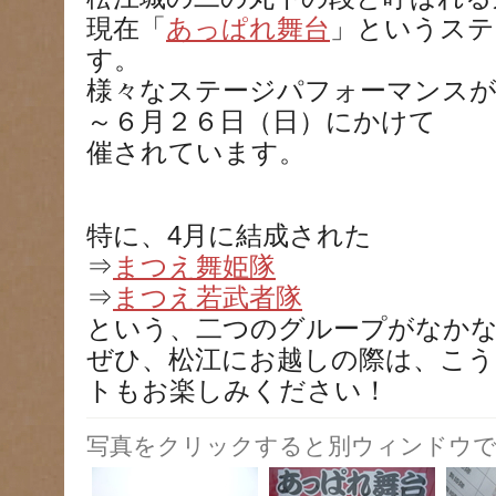
現在「
あっぱれ舞台
」というステ
す。
様々なステージパフォーマンスが
～６月２６日（日）にかけて
催されています。
特に、4月に結成された
⇒
まつえ舞姫隊
⇒
まつえ若武者隊
という、二つのグループがなか
ぜひ、松江にお越しの際は、こ
トもお楽しみください！
写真をクリックすると別ウィンドウで