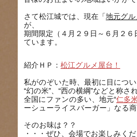
さて松江城では、現在「
地元グル
が、
期間限定（４月２９日～６月２６
ています。
紹介ＨＰ：
松江グルメ屋台！
私がのぞいた時、最初に目につい
“幻の米”、“西の横綱”などと称さ
全国にファンの多い、地元“
仁多
ーシューライスバーガー」なる商
そのお味は？？
・・・ぜひ、会場でお楽しみくだ