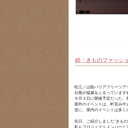
続・きものファッション
松江／山陰バリアフリーツア
台風が猛威をふるっています
９月３日に開催予定だった、
屋外のイベントは、軒並み中
逆に、屋内のイベントは多く
先日、ご紹介しました
“
きもの
私もプロジェクトメンバーと