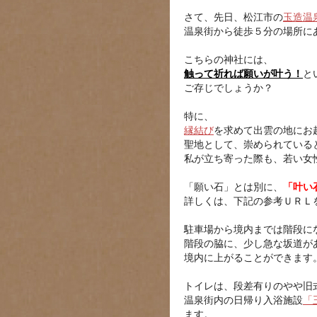
さて、先日、松江市の
玉造温
温泉街から徒歩５分の場所に
こちらの神社には、
触って祈れば願いが叶う！
と
ご存じでしょうか？
特に、
縁結び
を求めて出雲の地にお
聖地として、崇められている
私が立ち寄った際も、若い女
「願い石」とは別に、
「叶い
詳しくは、下記の参考ＵＲＬ
駐車場から境内までは階段に
階段の脇に、少し急な坂道が
境内に上がることができます
トイレは、段差有りのやや旧
温泉街内の日帰り入浴施設
「
ます。