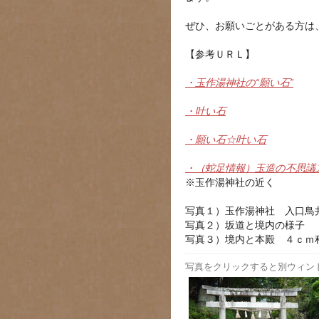
ぜひ、お願いごとがある方は
【参考ＵＲＬ】
・玉作湯神社の“願い石”
・叶い石
・願い石☆叶い石
・（蛇足情報）玉造の不思議
※玉作湯神社の近く
写真１）玉作湯神社 入口鳥
写真２）坂道と境内の様子
写真３）境内と本殿 ４ｃｍ
写真をクリックすると別ウィン