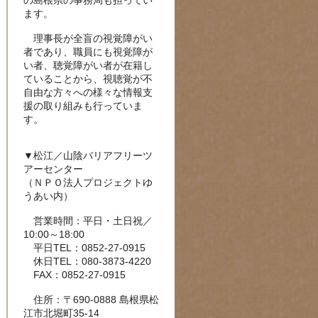
の島根県の事務局も担ってい
ます。
理事長が全盲の視覚障がい
者であり、職員にも視覚障が
い者、聴覚障がい者が在籍し
ていることから、視聴覚が不
自由な方々への様々な情報支
援の取り組みも行っていま
す。
▼松江／山陰バリアフリーツ
アーセンター
（ＮＰＯ法人プロジェクトゆ
うあい内）
営業時間：平日・土日祝／
10:00～18:00
平日TEL：0852-27-0915
休日TEL：080-3873-4220
FAX：0852-27-0915
住所：〒690-0888 島根県松
江市北堀町35-14