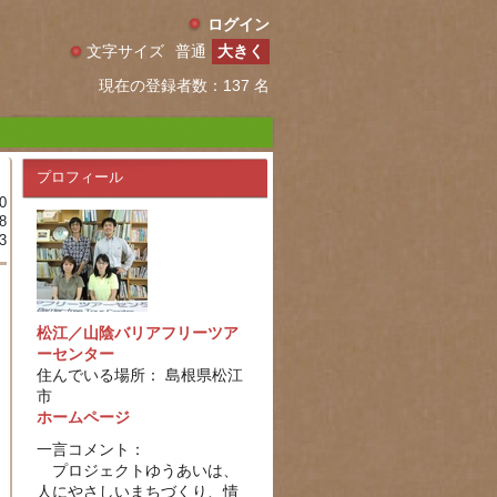
ログイン
文字サイズ
普通
大きく
現在の登録者数：137 名
プロフィール
0
8
3
松江／山陰バリアフリーツア
ーセンター
住んでいる場所： 島根県松江
市
ホームページ
一言コメント：
プロジェクトゆうあいは、
人にやさしいまちづくり、情