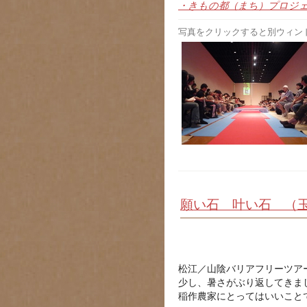
・きもの都（まち）プロジ
写真をクリックすると別ウィン
願い石 叶い石 （
松江／山陰バリアフリーツア
少し、暑さがぶり返してきま
稲作農家にとってはいいこと