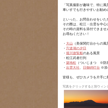
「写真撮影が趣味で、特に風
車いすでも行きやすいお勧め
といった、お問合わせをいた
その際は、松江・出雲を中心
その時の資料を添付できませ
お尋ねください！
・
大山
（美保関灯台からの風
・
宍道湖の夕日
・
堀川遊覧船
のある風景
・松江武者行列
・
築地松
（ついじまつ ※防
・
出雲大社
、
日御碕灯台
※添
皆様も、ぜひカメラを片手に
写真をクリックすると別ウィン