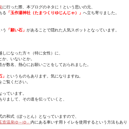
泉
に行った際、本ブログのネタに！という思いの元、
ある
「玉作湯神社（たまつくりゆじんじゃ）」
へ立ち寄りました。
いう
「願い石」
があることで隠れた人気スポットとなっています。
越しになった方々（特に女性）に、
とか、いないとか。
性が数名、熱心にお願いごとをしておられました。
石」
というものもあります。気になりますね。
をご覧ください。
なっています。
ありまして、その道を伝っていくと、
。
式の和式（ぽっとん）となっていますので、
玉造温泉ゆ～ゆ」
内にある車いす用トイレを使用するという方法もあり