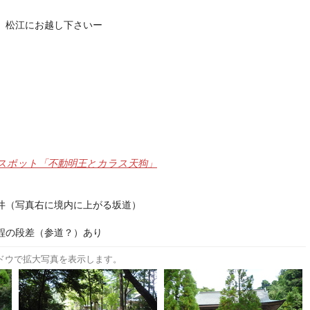
、松江にお越し下さいー
スポット「不動明王とカラス天狗」
井（写真右に境内に上がる坂道）
程の段差（参道？）あり
ドウで拡大写真を表示します。