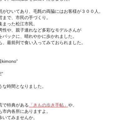
氈がひいてあり、毛氈の両脇にはお客様が３００人。
営まで、市民の手づくり。
集まった松江市民。
男性や、親子連れなど多彩なモデルさんが
をバックに、晴れやかに歩かれました。
も、最前列で食い入ってみておられました。
着
kimono”
E”
うな時間となりました。
店で特典がある
「きもの歩き手帖」
や、
も市内各所にありますよ。
歩いてみませんか。