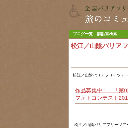
ブログ一覧
談話室検索
松江／山陰バリア
松江／山陰バリアフリーツアー
作品募集中！ 「第
フォトコンテスト201
松江／山陰バリアフリーツア