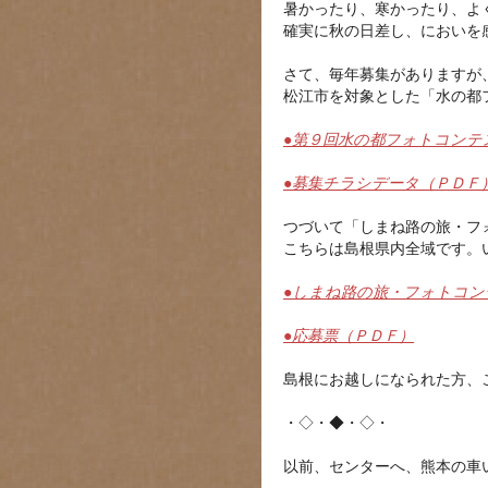
暑かったり、寒かったり、よ
確実に秋の日差し、においを
さて、毎年募集がありますが
松江市を対象とした「水の都
●第９回水の都フォトコンテ
●募集チラシデータ（ＰＤＦ
つづいて「しまね路の旅・フォ
こちらは島根県内全域です。
●しまね路の旅・フォトコンテ
●応募票（ＰＤＦ）
島根にお越しになられた方、
・◇・◆・◇・
以前、センターへ、熊本の車