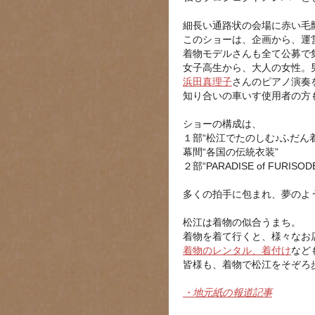
細長い通路状の会場に赤い毛
このショーは、企画から、運
着物モデルさんも全て公募で
女子高生から、大人の女性。
浜田真理子
さんのピアノ演奏
知り合いの車いす使用者の方
ショーの構成は、
１部
“
松江でたのしむ
♪
ふだん
幕間
“
各国の伝統衣装
”
２部
“PARADISE of FURISOD
多くの拍手に包まれ、夢のよ
松江は着物の似合うまち。
着物を着て行くと、様々なお
着物のレンタル、着付け
など
皆様も、着物で松江をそぞろ
・地元紙の報道記事