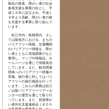
報化の推進、障がい者の社会
参画支援を事業の柱とし、平
成１６年に設立され、平成１
９年より高齢、障がい者の旅
を支援する事業に取り組んで
います。
松江市内、島根県内、そし
て山陰地方における、まちの
バリアフリー情報、交通機関
のバリアフリー情報を、障が
い者とともに現地調査のもと
整理し、マップや情報誌、ホ
ームページを通じて情報発信
しています。また、観光関連
団体へのバリアフリー研修の
実施、旅行者に対してはバリ
アフリーの旅行相談を行って
います。これらの業務は松江
／山陰バリアフリーツアーセ
ンターの運営を通じて取り行
っています。また、視覚障が
い者外出支援連絡会ＪＢＯＳ