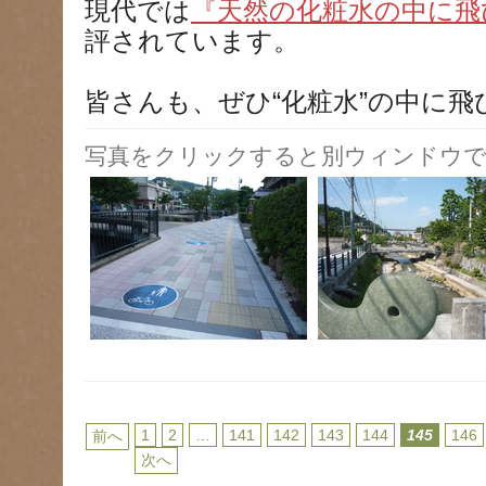
現代では
『天然の化粧水の中に飛
評されています。
皆さんも、ぜひ“化粧水”の中に
写真をクリックすると別ウィンドウで
1
2
…
141
142
143
144
145
146
前へ
次へ