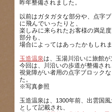
昨年整備されました。
以前はガタガタな部分や、点字
に飛んでいったりと、
楽しみに来られたお客様の満足
部分も、
場合によってはあったかもしれ
玉造温泉
は、玉湯川沿いに旅館が
今回は、川沿いの歩道が整備され
視覚障がい者用の点字ブロックな
た。
※写真参照
玉造温泉は、1300年前、出雲国
として記載され、