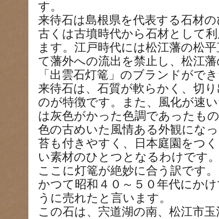
す。
来待石は島根県を代表する石材の
古くは古墳時代から石材として利
ます。江戸時代には松江藩の松平
て藩外への流出を禁止し、松江藩
「出雲石灯篭」のブランドがで
来待石は、石質が軟らかく、切り
のが特徴です。また、風化が速い
は灰色がかった色調であったもの
色の古めいた風情ある外観になっ
苔も付きやすく、日本庭園をつ
い素材のひとつとなるわけです
ここに灯篭が絶妙に合う訳です。
かつて昭和４０～５０年代にかけ
うに売れたと言います。
この石は、宍道湖の南、松江市玉