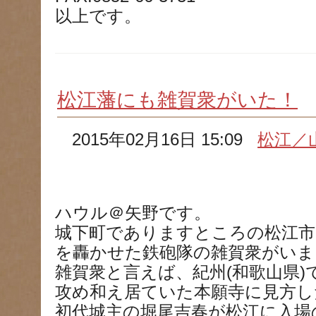
以上です。
松江藩にも雑賀衆がいた！
2015年02月16日 15:09
松江／
ハウル＠矢野です。
城下町でありますところの松江市
を轟かせた鉄砲隊の雑賀衆がいま
雑賀衆と言えば、紀州(和歌山県
攻め和え居ていた本願寺に見方し
初代城主の堀尾吉春が松江に入場