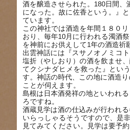
酒を醸造させられた。180日間
になった。故に佐香という。』と
ています。
この神社では酒造を年間１８０リ
おり、毎年10月に行われる濁酒
を神前にお供えして1年の酒造祈
出雲神話には『スサノオノミコ
塩折（やしおり）の酒を飲ませ、
てクシナダヒメを救った』とい
す。神話の時代、この地に酒造り
ことが伺えます。
島根は日本酒発祥の地といわれる
ろですね。
酒蔵見学は酒の仕込みが行われる
いらっしゃるそうですので、是非
見てみてください。見学は要予約