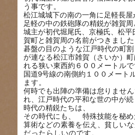
う事です。
松江城城下の南の一角に足軽長屋
足軽の中の鉄砲隊の精鋭が雑賀周
城主が初代堀尾氏、京極氏、松平
賀町と雑賀周の名前がつきました
碁盤の目のような江戸時代の町割
が連なる松江市雑賀（さいか）町
れる狭い東西約６００メートルで
国道9号線の南側約１００メート
ます。
何時でも出陣の準備は怠りません
れ、江戸時代の平和な世の中が続
時代の精鋭たちは、
その時代にも、 特殊技能を秘め
算術などの素養を伝え、貧しいな
だったらしいのです。