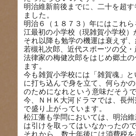
明治維新前後までに、二十を超す
ました。
明治６（１８７３）年にはこれら
江最初の小学校（現雑賀小学校）
それ以降も勉学の機運は衰えず、
若槻礼次郎、近代スポーツの父・
法律家の梅健次郎をはじめ郷土の
ます。
今も雑賀小学校には「雑賀魂」と
に打ち込んで身を立て、何らかの
のためになれという意味だそう
今、ＮＨＫ大河ドラマでは、長州
で盛り上がっています。
松江藩も学問においては、明治維
は引けを取ってはいなかったの
それから、数十年後には消費税を