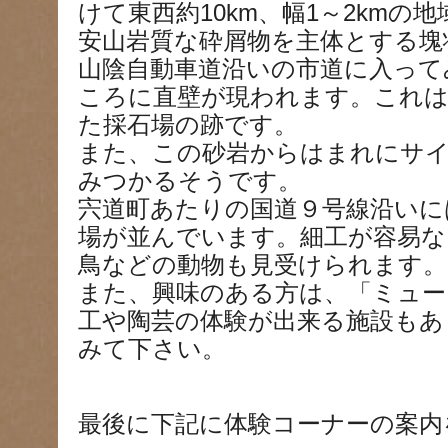
けて東西約10km、幅1～2kmの
安山岩質な砕屑物を主体とする塊
山陰自動車道沿いの市道に入って
ころに直壁が現われます。これ
た採石場の跡です。
また、この砂岩からはまれにサ
みつかるそうです。
宍道町あたりの国道９号線沿いに
場が並んでいます。細工が容易な
鳥などの動物も見受けられます。
また、興味のある方は、「ミュー
工や陶芸の体験が出来る施設もあ
みて下さい。
最後に下記に体験コーナーの案内