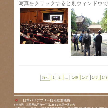
写真をクリックすると別ウィンドウで
1
2
…
146
147
148
149
前へ
日本バリアフリー観光推進機構
●事務局：三重県鳥羽市一丁目2383-1 鳥羽一番街内