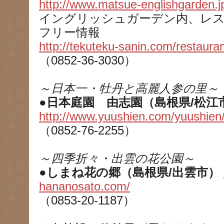
http://www.matsue-englishgarden.j
イングリッシュガーデン内、レ
フリー情報
http://tekuteku-sanin.com/restaura
（0852-36-3030）
～日本一・牡丹と高麗人参の里～
●日本庭園 由志園（島根県/松江
http://www.yuushien.com/yuushien
（0852-76-2255）
～四季折々・出雲の花公園～
●しまね花の郷（島根県/出雲市）
hananosato.com/
（0853-20-1187）