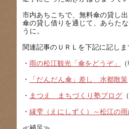
市内あちこちで、無料傘の貸し出
傘の貸し借りを通じて、あらたな
うに。
関連記事のＵＲＬを下記に記しま
・
雨の松江観光「傘をどうぞ」
（
・
「だんだん傘」差し 水都散策
・
まつえ まちづくり塾ブログ
（
・
縁雫（えにしずく）～松江の雨
≪補足≫