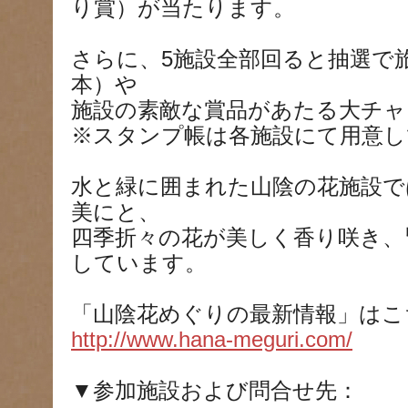
り賞）が当たります。
さらに、5施設全部回ると抽選で旅行券
本）や
施設の素敵な賞品があたる大チャ
※スタンプ帳は各施設にて用意し
水と緑に囲まれた山陰の花施設で
美にと、
四季折々の花が美しく香り咲き、
しています。
「山陰花めぐりの最新情報」はこち
http://www.hana-meguri.com/
▼参加施設および問合せ先：