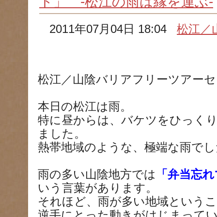
ト」 -松江の雨は縁を運ぶ-
2011年07月04日 18:04
松江／
松江／山陰バリアフリーツアーセ
本日の松江は雨。
特に昼からは、バケツをひっく
ました。
熱帯地域のような、極端な雨でし
雨の多い山陰地方では
「弁当忘れ
いう言葉があります。
それほど、雨が多い地域という
逆手にとった動きがはじまって