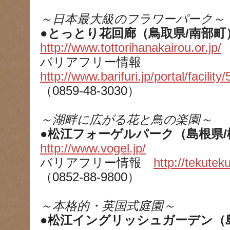
～日本最大級のフラワーパーク～
●とっとり花回廊（鳥取県/南部町
http://www.tottorihanakairou.or.jp/
バリアフリー情報
http://www.barifuri.jp/portal/facility/
（0859-48-3030）
～湖畔に広がる花と鳥の楽園～
●松江フォーゲルパーク（島根県/
http://www.vogel.jp/
バリアフリー情報
http://tekute
（0852-88-9800）
～本格的・英国式庭園～
●松江イングリッシュガーデン（