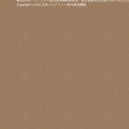
●(特)日本バリアフリー観光推進機構事務局：東京都新宿区四谷2-14-8 YPCビル
Copyright © 2011 日本バリアフリー観光推進機構