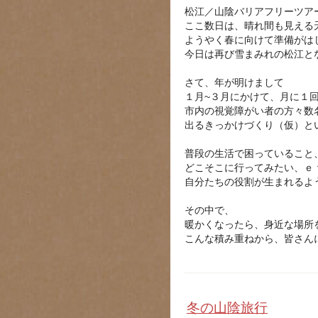
松江／山陰バリアフリーツア
ここ数日は、晴れ間も見える
ようやく春に向けて準備がは
今日は再び雪まみれの松江と
さて、年が明けまして
１月~３月にかけて、月に１
市内の視覚障がい者の方々数
出るきっかけづくり（仮）と
普段の生活で困っていること
どこそこに行ってみたい、ｅ
自分たちの役割が生まれるよ
その中で、
暖かくなったら、身近な場所
こんな積み重ねから、皆さん
冬の山陰旅行