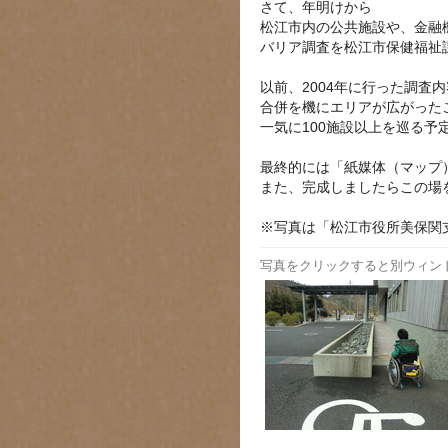
さて、年明けから
松江市内の公共施設や、金融
バリア調査を松江市保健福祉
以前、2004年に行った調査
合併を機にエリアが広がった
一気に100施設以上を巡る予
最終的には「紙媒体（マップ
また、完成しましたらこの場
※写真は「松江市役所美保関
写真をクリックすると別ウィン