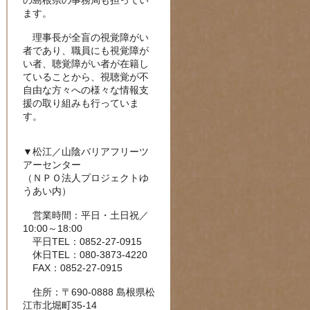
の島根県の事務局も担ってい
ます。
理事長が全盲の視覚障がい
者であり、職員にも視覚障が
い者、聴覚障がい者が在籍し
ていることから、視聴覚が不
自由な方々への様々な情報支
援の取り組みも行っていま
す。
▼松江／山陰バリアフリーツ
アーセンター
（ＮＰＯ法人プロジェクトゆ
うあい内）
営業時間：平日・土日祝／
10:00～18:00
平日TEL：0852-27-0915
休日TEL：080-3873-4220
FAX：0852-27-0915
住所：〒690-0888 島根県松
江市北堀町35-14