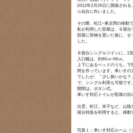
2012年2月26日に開催さ
ら仙台に向いました。
その際、松江~東京間の移動
私が利用した部屋は、Ｂ寝台
部屋に荷物を置いた後に、せ
した。
Ｂ寝台シングルツインに、1
入口幅は、約80㎝~90㎝。
上下にあるベッドのうち、下
間を作っています。車いすの
でしたが、「少し狭いかな？
で、シングル利用も可能です
開閉は、ボタン式。
車いす対応トイレが部屋の目
出雲、松江、米子など、山陰
寝台特急を利用すると、移動
写真１：車いす対応ルーム（