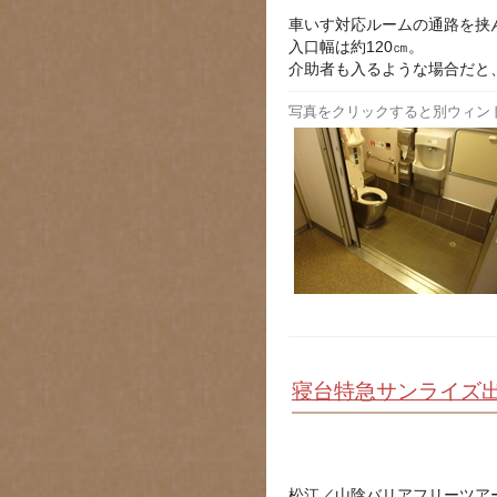
車いす対応ルームの通路を挟
入口幅は約120㎝。
介助者も入るような場合だと
写真をクリックすると別ウィン
寝台特急サンライズ
松江／山陰バリアフリーツア