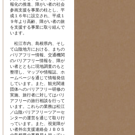
報化の推進、障がい者の社会
参画支援を事業の柱とし、平
成１６年に設立され、平成１
９年より高齢、障がい者の旅
を支援する事業に取り組んで
います。
松江市内、島根県内、そし
て山陰地方における、まちの
バリアフリー情報、交通機関
のバリアフリー情報を、障が
い者とともに現地調査のもと
整理し、マップや情報誌、ホ
ームページを通じて情報発信
しています。また、観光関連
団体へのバリアフリー研修の
実施、旅行者に対してはバリ
アフリーの旅行相談を行って
います。これらの業務は松江
／山陰バリアフリーツアーセ
ンターの運営を通じて取り行
っています。また、視覚障が
い者外出支援連絡会ＪＢＯＳ