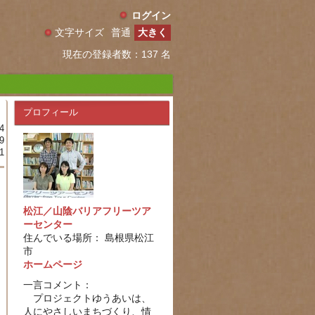
ログイン
文字サイズ
普通
大きく
現在の登録者数：137 名
プロフィール
4
9
1
松江／山陰バリアフリーツア
ーセンター
住んでいる場所： 島根県松江
市
ホームページ
一言コメント：
プロジェクトゆうあいは、
人にやさしいまちづくり、情