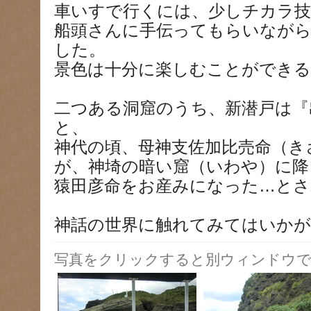
車いすで行くには、少しチカラ技
船頭さんに手伝ってもらいなが
した。
景色は十分に楽しむことができる
二つある洞窟のうち、新潜戸は『
と、
神代の頃、母神支佐加比売命（き
が、神埼の暗い窟（いわや）に降
猿田彦命をお産みになった…とさ
神話の世界に触れてみてはいか
写真をクリックすると別ウィンドウで