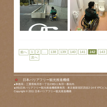
1
2
…
138
139
140
141
142
143
前へ
次へ
日本バリアフリー観光推進機構
●事務局：三重県鳥羽市一丁目2383-1 鳥羽一番街内
●(特)日本バリアフリー観光推進機構事務局：東京都新宿区四谷2-14-8 YPCビル
Copyright © 2011 日本バリアフリー観光推進機構