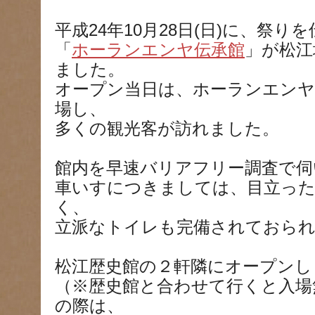
平成24年10月28日(日)に
、祭りを
「
ホーランエンヤ伝承館
」が松江
ました。
オープン当日は、ホーランエン
場し、
多くの観光客が訪れました。
館内を早速バリアフリー調査で伺
車いすにつきましては、目立っ
く、
立派なトイレも完備されておら
松江歴史館の２軒隣にオープンし
（※歴史館と合わせて行くと入場
の際は、