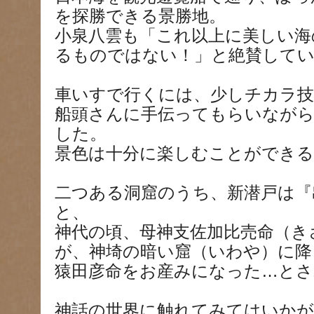
を探勝できる景勝地。
小泉八雲も「これ以上に美しい海
るものではない！」と絶賛して
車いすで行くには、少しチカラ技
船頭さんに手伝ってもらいなが
した。
景色は十分に楽しむことができる
二つある洞窟のうち、新潜戸は『
と、
神代の頃、母神支佐加比売命（き
が、神埼の暗い窟（いわや）に降
猿田彦命をお産みになった…とさ
神話の世界に触れてみてはいか