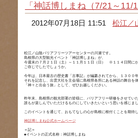
「神話博しまね（7/21～11
2012年07月18日 11:51
松江／
松江／山陰バリアフリーツアーセンターの川瀬です。
島根県の大型観光イベント「神話博しまね」が、
今週末の７月２１日（土）～１１月１１日（日）　※１１４日間に
ご存じでしたでしょうか。
今年は、日本最古の歴史書「古事記」が編纂されてから、１３００
それを記念し、出雲大社を主会場に島根県各所にある神話の舞台を
昨年末、島根県の観光部署の皆様に、バリアフリー研修をさせてい
誰もが楽しんでいただけるものにしていきたいという思いを感じま
このイベントを通じて、おもてなしの心が島根に根付くことを期待
神話博しまね公式ホームページ
＝記＝