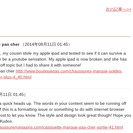
次の記事へ>>
 pas cher
（2014年08月11日 01:45）
, my cousin stole my apple ipad and tested to see if it can survive a
can be a youtube sensation. My apple ipad is now broken and she has
y off topic but I had to share it with someone!
pas cher
http://www.boutiquepas.com/chaussures-marque-soldes-
-plus-4_40.html
月11日 01:45）
 a quick heads up. The words in your content seem to be running off
if this is a formatting issue or something to do with internet browser
d post to let you know. The style and design look great though! Hope you
 Kudos
haussuremagasins.com/casquette-marque-pas-cher-sortie-41.html