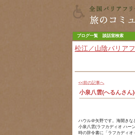
ブログ一覧
談話室検索
松江／山陰バリア
<<前の記事へ
小泉八雲(へるんさん
ハウル＠矢野です。海開きな
小泉八雲(ラフカディオ ハー
時の辞令書に「ラフカディオ