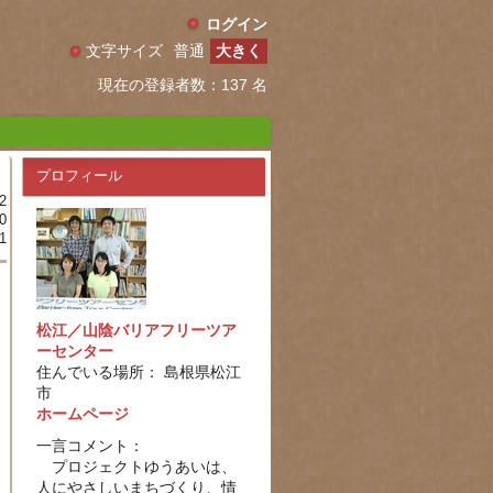
ログイン
文字サイズ
普通
大きく
現在の登録者数：137 名
プロフィール
2
0
1
松江／山陰バリアフリーツア
ーセンター
住んでいる場所： 島根県松江
市
ホームページ
一言コメント：
プロジェクトゆうあいは、
人にやさしいまちづくり、情