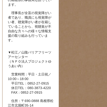
の島根県の事務局も担ってい
ます。
理事長が全盲の視覚障がい
者であり、職員にも視覚障が
い者、聴覚障がい者が在籍し
ていることから、視聴覚が不
自由な方々への様々な情報支
援の取り組みも行っていま
す。
▼松江／山陰バリアフリーツ
アーセンター
（ＮＰＯ法人プロジェクトゆ
うあい内）
営業時間：平日・土日祝／
10:00～18:00
平日TEL：0852-27-0915
休日TEL：080-3873-4220
FAX：0852-27-0915
住所：〒690-0888 島根県松
江市北堀町35-14