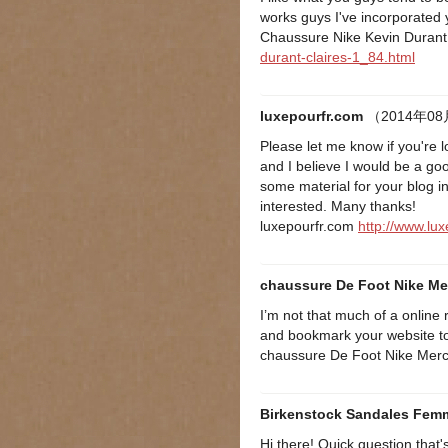
works guys I've incorporated 
Chaussure Nike Kevin Duran
durant-claires-1_84.html
luxepourfr.com
（2014年08
Please let me know if you're l
and I believe I would be a goo
some material for your blog i
interested. Many thanks!
luxepourfr.com
http://www.lux
chaussure De Foot Nike Mer
I’m not that much of a online 
and bookmark your website to
chaussure De Foot Nike Merc
Birkenstock Sandales Fem
Hi there! Quick question that