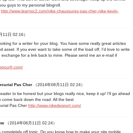
you guys to my personal blogroll.
t
http://www.learnsc2.com/nike-chaussures-pas-cher-nike-kevin-
月11日 02:16）
ooking for a writer for your blog. You have some really great articles
d asset. If you ever want to take some of the load off, I'd love to write
n exchange for a link back to mine. Please send me an e-mail if
epourfr.com/
curial Pas Cher
（2014年08月11日 02:24）
reader to be honest but your blogs really nice, keep it up! I'll go ahead
 come back down the road. All the best
urial Pas Cher
http://www.nikedesport.com/
me
（2014年08月11日 02:24）
's completely off topic. Do you know how to make your site mobile