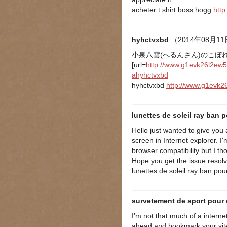
acheter t shirt boss hogg
http
hyhctvxbd
（2014年08月11日
小泉八雲(へるんさん)のこぼれ
[url=
http://www.g1evk26l2ew5
ahyhctvxbd
hyhctvxbd
http://www.g1evk2
lunettes de soleil ray ban
Hello just wanted to give you
screen in Internet explorer. I'
browser compatibility but I th
Hope you get the issue resol
lunettes de soleil ray ban p
survetement de sport pour 
I’m not that much of a internet
ahead and bookmark your sit