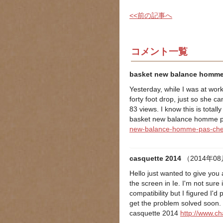
<<前の記事へ
コメント一覧
basket new balance homme
Yesterday, while I was at work
forty foot drop, just so she 
83 views. I know this is totall
basket new balance homme 
new-balance-homme-pas-cher
casquette 2014
（2014年08
Hello just wanted to give you
the screen in Ie. I'm not sure 
compatibility but I figured I'
get the problem solved soon.
casquette 2014
http://www.c