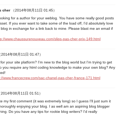
s cher
（2014年08月11日 01:45）
looking for a author for your weblog. You have some really good posts
sset. If you ever want to take some of the load off, I'd absolutely love
r blog in exchange for a link back to mine. Please blast me an email if
tp://www.chaussurenouveau.com/slips-pas-cher-prix-149.html
2014年08月11日 01:47）
or your site platform? I'm new to the blog world but I'm trying to get
o you require any html coding knowledge to make your own blog? Any
ted!
p://www.francecrew.com/sac-chanel-pas-cher-france-171.html
2014年08月11日 01:51）
e my first comment (it was extremely long) so I guess I'll just sum it
thoroughly enjoying your blog. I as well am an aspiring blog blogger
thing. Do you have any tips for rookie blog writers? I'd really