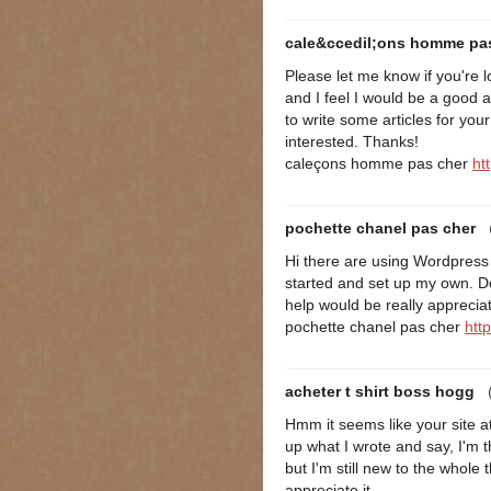
cale&ccedil;ons homme pa
Please let me know if you're 
and I feel I would be a good a
to write some articles for you
interested. Thanks!
caleçons homme pas cher
ht
pochette chanel pas cher
（
Hi there are using Wordpress f
started and set up my own. D
help would be really apprecia
pochette chanel pas cher
htt
acheter t shirt boss hogg
（
Hmm it seems like your site at
up what I wrote and say, I'm 
but I'm still new to the whole 
appreciate it.