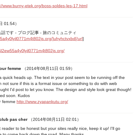
://www.burny-etek.org/boss-soldes-les-17.html
 01:54）
話です - ブログ記事 - 旅のコミュニティ
5a4y0lyil0771m4t802js.org/]uhyhctvxbd[/url
]
6l2ew55a4y0lyil0771m4t802js.org/
 pour femme
（2014年08月11日 01:59）
 a quick heads up. The text in your post seem to be running off the
m not sure if this is a format issue or something to do with web
ought I'd post to let you know. The design and style look great though!
ved soon. Kudos
our femme
http://www.zyapankutu.org/
club pas cher
（2014年08月11日 02:01）
 reader to be honest but your sites really nice, keep it up! I'll go
e to come back down the road. Many thanks