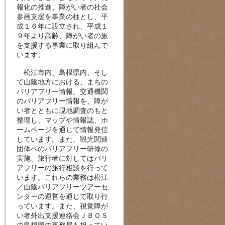
報化の推進、障がい者の社会
参画支援を事業の柱とし、平
成１６年に設立され、平成１
９年より高齢、障がい者の旅
を支援する事業に取り組んで
います。
松江市内、島根県内、そし
て山陰地方における、まちの
バリアフリー情報、交通機関
のバリアフリー情報を、障が
い者とともに現地調査のもと
整理し、マップや情報誌、ホ
ームページを通じて情報発信
しています。また、観光関連
団体へのバリアフリー研修の
実施、旅行者に対してはバリ
アフリーの旅行相談を行って
います。これらの業務は松江
／山陰バリアフリーツアーセ
ンターの運営を通じて取り行
っています。また、視覚障が
い者外出支援連絡会ＪＢＯＳ