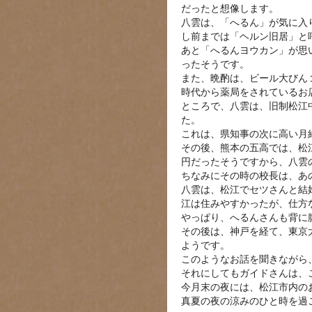
だったと想像します。
八雲は、「へるん」が気に入
し前までは「ヘルン旧居」と
あと「へるんヨウカン」が思
ったそうです。
また、晩酌は、ビール大びん
時代から薬局をされているお
ところで、八雲は、旧制松江
た。
これは、県知事の次に高い月
その後、熊本の五高では、松
円だったそうですから、八雲
ちなみにその時の校長は、あ
八雲は、松江でセツさんと結
江は住みやすかったが、仕方な
やっぱり、へるんさんも背に
その後は、神戸を経て、東京
ようです。
このようなお話を聞きながら
それにしてもガイドさんは、
今月末の夜には、松江市内の
真夏の夜の涼みのひと時を過