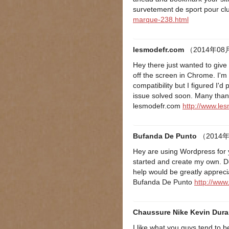
survetement de sport pour cl
marque-238.html
lesmodefr.com
（2014年08月
Hey there just wanted to give
off the screen in Chrome. I'm 
compatibility but I figured I'
issue solved soon. Many tha
lesmodefr.com
http://www.le
Bufanda De Punto
（2014年
Hey are using Wordpress for yo
started and create my own. D
help would be greatly appreci
Bufanda De Punto
http://ww
Chaussure Nike Kevin Dura
I like what you guys tend to b