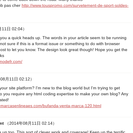
ub pas cher
http://www.touspromo.com/survetement-de-sport-soldes-
11日 02:04）
 you a quick heads up. The words in your article seem to be running
not sure if this is a format issue or something to do with browser
d post to let you know. The design look great though! Hope you get the
nks
smodefr.com/
08月11日 02:12）
ur site platform? I'm new to the blog world but I'm trying to get
o you require any html coding expertise to make your own blog? Any
ated!
w.marcasenlineaes.com/bufanda-venta-marca-120.html
nt
（2014年08月11日 02:14）
e up too. This sort of clever work and coverage! Keep up the terrific