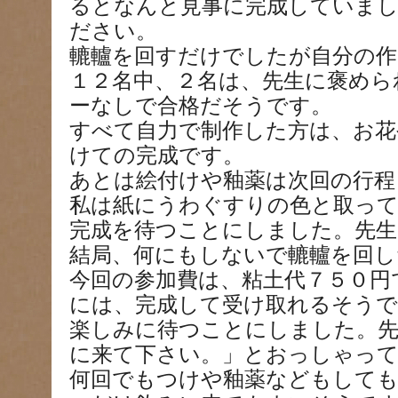
るとなんと見事に完成していまし
ださい。
轆轤を回すだけでしたが自分の作
１２名中、２名は、先生に褒めら
ーなしで合格だそうです。
すべて自力で制作した方は、お花
けての完成です。
あとは絵付けや釉薬は次回の行程
私は紙にうわぐすりの色と取っ
完成を待つことにしました。先
結局、何にもしないで轆轤を回し
今回の参加費は、粘土代７５０円
には、完成して受け取れるそうで
楽しみに待つことにしました。
に来て下さい。」とおっしゃっ
何回でもつけや釉薬などもして