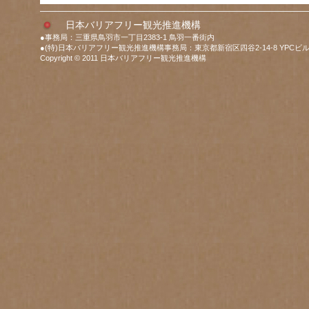
日本バリアフリー観光推進機構
●事務局：三重県鳥羽市一丁目2383-1 鳥羽一番街内
●(特)日本バリアフリー観光推進機構事務局：東京都新宿区四谷2-14-8 YPCビル
Copyright © 2011 日本バリアフリー観光推進機構