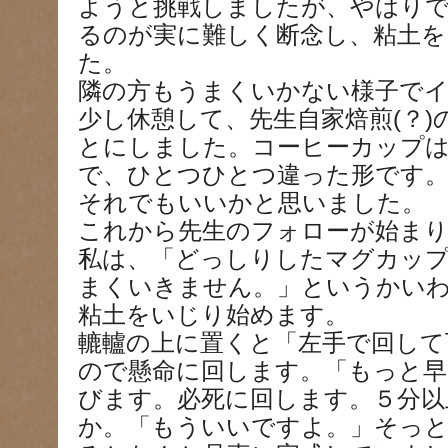
ようと挑戦しましたが、やはり
るのが実に難しく断念し、粘土
た。
隣の方もうまくいかない様子で
少し休憩して、先生自家焙煎(？
とにしました。コーヒーカップ
で、ひとつひとつ違った形です
それでもいいかと思いました。
これから先生のフォローが始ま
私は、「どっしりしたマグカッ
まくいきません。」というかい
粘土をいじり始めます。
轆轤の上に置くと「左手で回して
ので懸命に回します。「もっと早
びます。必死に回します。５分以
か。「もういいですよ。」そっ