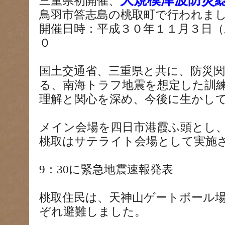
大規模津波防災
三重県初開催、
鳥羽市答志島の桃取町で行われま
開催日時：平成３０年１１月３日（
０
国土交通省、三重県と共に、防災
る、南海トラフ地震を想定した訓
理解と関心を深め、今後に生かし
メイン会場を四日市港霞ふ頭とし
桃取はサテライト会場として実施
9：30に緊急地震速報発表
桃取住民は、天神山ゲートボール
ぞれ避難しました。