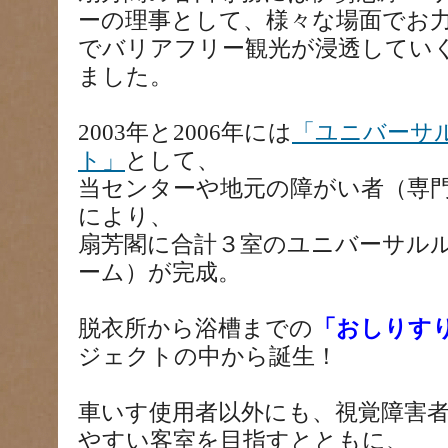
ーの理事として、様々な場面でお
でバリアフリー観光が浸透してい
ました。
2003年と2006年には
「ユニバーサ
ト」
として、
当センターや地元の障がい者（専
により、
扇芳閣に合計３室のユニバーサル
ーム）が完成。
脱衣所から浴槽までの
「おしりす
ジェクトの中から誕生！
車いす使用者以外にも、視覚障害
やすい客室を目指すとともに、