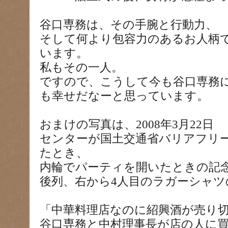
谷口専務は、その手腕と行動力、
そして何より包容力のあるお人柄
います。
私もその一人。
ですので、こうして今も谷口専務
も幸せだなーと思っています。
おまけの写真は、2008年3月22日
センターが国土交通省バリアフリ
たとき、
内輪でパーティを開いたときの記
後列、右から4人目のラガーシャツ
「中華料理店なのに紹興酒が売り
谷口専務と中村理事長が店の人に