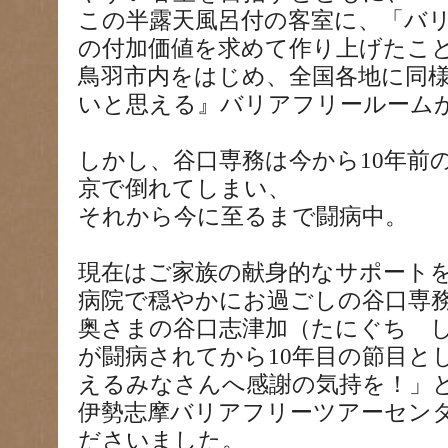
この半露天風呂付の客室に、「バ
の付加価値を求めて作り上げたこ
鳥羽市内をはじめ、全国各地に同
いと思える』バリアフリールーム
しかし、谷口専務は今から10年前の
京で倒れてしまい、
それから今に至るまで闘病中。
現在はご家族の献身的なサポート
病院で穏やかにお過ごしの谷口専
奥さまの谷口志津加（たにぐち 
が闘病されてから10年目の節目と
えるみなさんへ感謝の気持を！」
伊勢志摩バリアフリーツアーセン
ださいました。