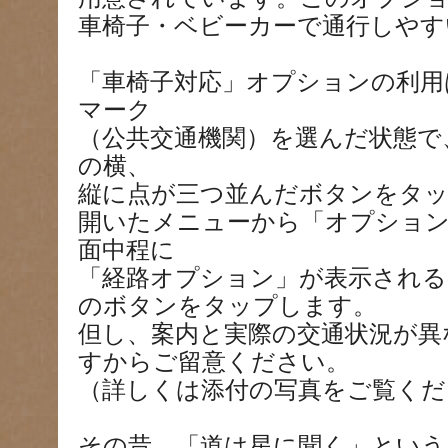
車椅子・ベビーカーで通行しやす
「車椅子対応」オプションの利用
マーク
（公共交通機関）を選んだ状態で
の横、
縦に点が三つ並んだボタンをタ
開いたメニューから「オプショ
面中程に
「経路オプション」が表示される
のボタンをタップします。
但し、案内と実際の交通状況が異
すからご留意ください。
（詳しくは添付の写真をご覧くだ
その昔、「道は星に聞く」とい