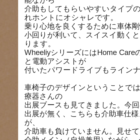
能ながら
介助もしてもらいやすいタイプ
れホントにオシャレです。
乗り心地を良くするために車体剛
小回りが利いて、スイスイ動くと
ります。
WheeliyシリーズにはHome Car
と電動アシストが
付いたパワードライブもライン
車椅子のデザインということでは
療器さんの
出展ブースも見てきました。今回
出展が無く、こちらも介助車仕様
が、
介助車も負けていません。見せて