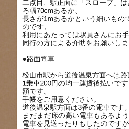
二点目、駅正面に「スロープ」は
ろ幅70cmあるか、
長さが1mあるかという細いもの
のです。
利用にあたっては駅員さんにお手
同行の方による介助をお願いしま
●路面電車
松山市駅から道後温泉方面へは路
1乗車200円の均一運賃後払いで
額です。
手帳をご用意ください。
道後温泉駅方面は3番の電車です
まだまだ床の高い電車もあるよ
電車を見送ったりもしたのです