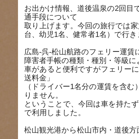
お出かけ情報、道後温泉の2回目
通手段について
取り上げます。今回の旅行では家
台、幼児1名、健常者1名）で行
広島-呉-松山航路のフェリー運賃
障害者手帳の種類・種別・等級に
車があると便利ですがフェリーに
送料金」
（ドライバー1名分の運賃を含む
りません。
ということで、今回は車を持たず
で利用しました。
松山観光港から松山市内・道後方