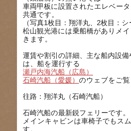
車両甲板に設置されたエレベータ
共通です。
（写真1枚目：翔洋丸、2枚目：
松山観光港には乗船橋がありメイ
きます。
運賃や割引の詳細、主な船内設備
は、船を運行する
瀬戸内海汽船（広島）
石崎汽船（愛媛）
のウェブをご覧
往路：翔洋丸（石崎汽船）
石崎汽船の最新鋭フェリーです。
メインキャビンは車椅子でもス
す。