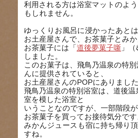
利用される方は浴室マットのよ
もしれません。
ゆっくりお風呂に浸かったあとは
お土産屋さんで、お茶菓子とみか
お茶菓子には「
道後夢菓子噺
」（
しました。
このお菓子は、飛鳥乃温泉の特別
んに提供されていると、
お土産屋さんのPOPにありまし
飛鳥乃温泉の特別浴室は、道後温
室を模した浴室と
いうことなのですが、一部階段
お茶菓子を買ってお接待気分です
みかんジュースも宿に持ち帰り
すね。