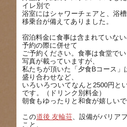
イレ別で
浴室にはシャワーチェアと、浴槽
移乗台が備えてありました。
宿泊料金に食事は含まれていない
予約の際に併せて
ご予約ください。食事は食堂で
写真が載っていますが、
私たちが頂いた「夕食Bコース」
盛り合わせなど、
いろいろついてなんと2500円
です。（ドリンク別料金）
朝食もゆったりと和食が嬉しいで
この
道後 友輪荘
、設備がバリア
こと、