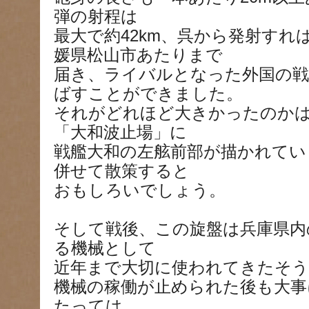
弾の射程は
最大で約42km、呉から発射すれ
媛県松山市あたりまで
届き、ライバルとなった外国の戦
ばすことができました。
それがどれほど大きかったのか
「大和波止場」に
戦艦大和の左舷前部が描かれてい
併せて散策すると
おもしろいでしょう。
そして戦後、この旋盤は兵庫県内
る機械として
近年まで大切に使われてきたそう
機械の稼働が止められた後も大事
たっては