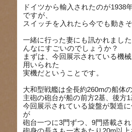
ドイツから輸入されたのが1938
ですが、
スイッチを入れたら今でも動き
一緒に行った妻にも訊かれました
んなにすごいのでしょうか？
まずは、今回展示されている機械
用いられた
実機だということです。
大和型戦艦は全長約260mの船体
主砲の砲台が船の前方2基、後方
今回展示されている旋盤が製造に使
が
砲台一つに3門ずつ、9門搭載さ
砲身の長さも一本あたり20m以