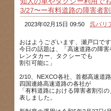
知人の車やタクシー利用で
3/27〜ー有料道路の障害者
2023年02月15日 09:50
呉バリ
おはようございます、瀬戸口で
今日の話題は、「高速道路の障害
レンタカー、タクシーでも
割引可能に」
2/10、NEXCO各社、首都高速
四国連絡高速道路の各社が
「有料道路における障害者割引の
表しました。