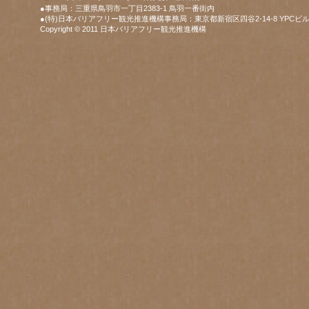
●事務局：三重県鳥羽市一丁目2383-1 鳥羽一番街内
●(特)日本バリアフリー観光推進機構事務局：東京都新宿区四谷2-14-8 YPCビル
Copyright © 2011 日本バリアフリー観光推進機構