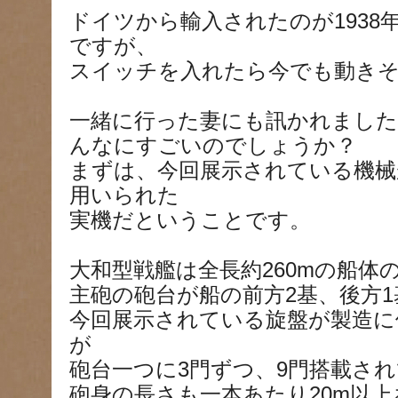
ドイツから輸入されたのが1938
ですが、
スイッチを入れたら今でも動き
一緒に行った妻にも訊かれました
んなにすごいのでしょうか？
まずは、今回展示されている機械
用いられた
実機だということです。
大和型戦艦は全長約260mの船体
主砲の砲台が船の前方2基、後方
今回展示されている旋盤が製造に使
が
砲台一つに3門ずつ、9門搭載さ
砲身の長さも一本あたり20m以