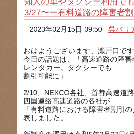
知人の車やタクシー利用で
3/27〜ー有料道路の障害者
2023年02月15日 09:50
呉バリ
おはようございます、瀬戸口で
今日の話題は、「高速道路の障害
レンタカー、タクシーでも
割引可能に」
2/10、NEXCO各社、首都高速
四国連絡高速道路の各社が
「有料道路における障害者割引の
表しました。