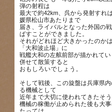
弾の射程は
最大で約42km、呉から発射すれ
媛県松山市あたりまで
届き、ライバルとなった外国の戦
ばすことができました。
それがどれほど大きかったのか
「大和波止場」に
戦艦大和の左舷前部が描かれてい
併せて散策すると
おもしろいでしょう。
そして戦後、この旋盤は兵庫県内
る機械として
近年まで大切に使われてきたそう
機械の稼働が止められた後も大事
たっては