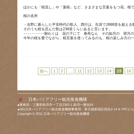
ほかにも「桜流し」や「葉桜」など、さまざまな言葉をもつ花、桜
・吉野に暮らした平安時代の歌人、西行は、生涯で2000首を超える
そのうち桜を読んだ歌は230首くらいあると言います。
----------願わくは　花の下にて　春死なん　その如月の　望月の頃(
1
2
…
11
12
13
14
15
16
前へ
日本バリアフリー観光推進機構
●事務局：三重県鳥羽市一丁目2383-1 鳥羽一番街内
●(特)日本バリアフリー観光推進機構事務局：東京都新宿区四谷2-14-8 YPCビル
Copyright © 2011 日本バリアフリー観光推進機構