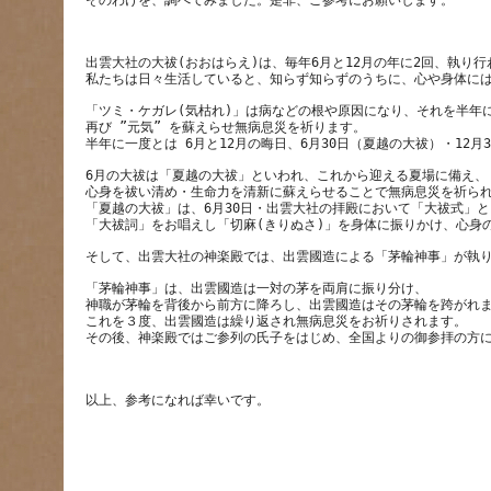
出雲大社の大祓(おおはらえ)は、毎年6月と12月の年に2回、執り
「ツミ・ケガレ(気枯れ)」は病などの根や原因になり、それを半年
再び ”元気” を蘇えらせ無病息災を祈ります。
6月の大祓は「夏越の大祓」といわれ、これから迎える夏場に備え、
心身を祓い清め・生命力を清新に蘇えらせることで無病息災を祈ら
「夏越の大祓」は、6月30日・出雲大社の拝殿において「大祓式」
「茅輪神事」は、出雲國造は一対の茅を両肩に振り分け、
神職が茅輪を背後から前方に降ろし、出雲國造はその茅輪を跨がれ
これを３度、出雲國造は繰り返され無病息災をお祈りされます。