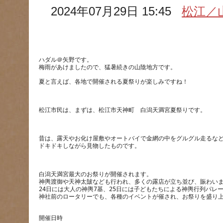
2024年07月29日 15:45
松江／
ハダル＠矢野です。
昔は、露天やお化け屋敷やオートバイで金網の中をグルグル走るな
白潟天満宮最大のお祭りが開催されます。
神輿渡御や天神太皷なども行われ、多くの露店が立ち並び、賑わい
24日には大人の神輿7基、25日には子どもたちによる神輿行列パレ