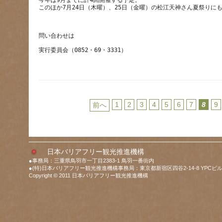
今年は9月までに計4回開催する予定。
1
2
3
4
5
6
7
8
9
前へ
日本バリアフリー観光推進機構
●事務局：三重県鳥羽市一丁目2383-1 鳥羽一番街内
●(特)日本バリアフリー観光推進機構事務局：東京都新宿区四谷2-14-8 YPCビル
Copyright © 2011 日本バリアフリー観光推進機構