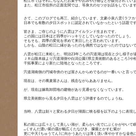
松江市ではそれにちなんだお菓子やおみやげ物などが販売されてい
さて、このブログでも再三、紹介しています、文豪小泉八雲(ラフカ
皆さま、ご存じのように八雲はアイルランド生まれです。
この国には日本ほど四季がハッキリとしていなかったのでしょう。
そもそも、四季の変化を求めて来日したと言われています。
八雲が松江に来松した、明治23年ころの宍道湖は現在と少し様子が
ＪＲ山陰本線より宍道湖側や白潟公園(県立美術館のあるところ)や
私の前には広々として美しい湖が、柔らかい光でにぶくかがやいて
…くすんだ濃い紫の靄が幅広くたなびき、朦朧とかすむ紫が
更に中天(ちゅうてん)に向かうあたりは薄く淡い朱やかすかな金色