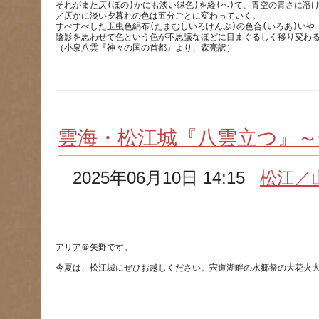
それがまた仄(ほの)かにも淡い緑色)を経(へ)て、青空の青さに溶
／仄かに淡い夕暮れの色は五分ごとに変わっていく。
すべすべした玉虫色絹布(たまむしいろけんぷ)の色合(いろあ)いや
陰影を思わせて色という色が不思議なほどに目まぐるしく移り変わ
雲海・松江城『八雲立つ』～
2025年06月10日 14:15
松江／