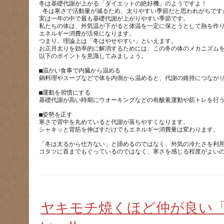
冬は基礎代謝が上がる「ダイエットの絶好機」のようですよ！ 
 冬は寒さで活動量が減るため、太りやすい季節だと思われがちです
実は一年の中で最も基礎代謝が上がりやすい季節です。
私たちの体は、外気温が下がると体温を一定に保とうとして熱を作
エネルギー消費が活発になります。
つまり、理論上は「冬はやせやすい」といえます。  
お正月太りを効率的に解消するためには、この冬の体のメカニズム
以下のポイントを意識してみましょう。
■温かい食事で内臓から温める 
鍋料理やスープなどで体を内側から温めると、代謝の維持につながり
■運動を習慣にする 
基礎代謝が高い時期にウオーキングなどの有酸素運動や筋トレを行う
■姿勢を正す 
寒さで背中を丸めていると代謝が落ちやすくなります。
シャキッと背筋を伸ばすだけでもエネルギー消費量は変わります。 
「冬は太るから仕方ない」と諦めるのではなく、外気の冷たさを利用
コタツに首までもぐっているのではなく、寒さを感じる程度がよい
ヤキモチ焼くほど仲が良い