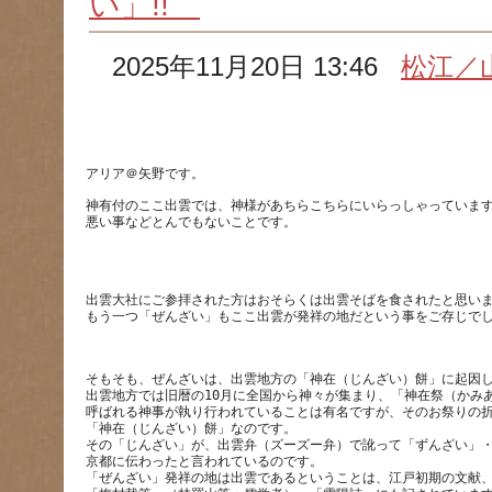
い」!!
2025年11月20日 13:46
松江／
アリア＠矢野です。
神有付のここ出雲では、神様があちらこちらにいらっしゃっていま
出雲大社にご参拝された方はおそらくは出雲そばを食されたと思い
そもそも、ぜんざいは、出雲地方の「神在（じんざい）餅」に起因
出雲地方では旧暦の10月に全国から神々が集まり、「神在祭（かみ
呼ばれる神事が執り行われていることは有名ですが、そのお祭りの
「神在（じんざい）餅」なのです。
その「じんざい」が、出雲弁（ズーズー弁）で訛って「ずんざい」
京都に伝わったと言われているのです。
「ぜんざい」発祥の地は出雲であるということは、江戸初期の文献