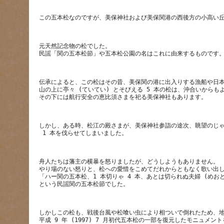
元天然記念物の松でした。
伝承によると、この松はその昔、美保関の港に出入りする漁船や日
山の上に亭々 (ていてい) とそびえる 5 本の松は、沖合いから
しかし、ある時、松江の殿さまが、美保神社参詣の途次、眺望のじ
舟人たちは藩主の横暴を怒りましたが、どうしようもありません。
やり場のない怒りと、松への愛惜をこめてだれからともなく歌い出
「ハー関の五本松、1 本切りゃ 4 本、あとは切られぬ夫婦 (めおと
しかしこの松も、戦後台風や松喰い虫により相ついで倒れたため、地元