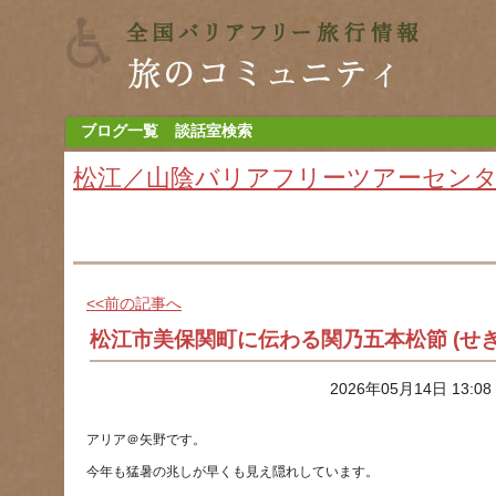
ブログ一覧
談話室検索
松江／山陰バリアフリーツアーセン
<<前の記事へ
松江市美保関町に伝わる関乃五本松節 (せ
2026年05月14日 13:0