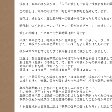
平成１０年までは、軽乗用車が１台乗れる日本一小さいカーフェリ
現在は、矢田渡船観光事業組合が松江市から補助金を受けて運航し
船は左岸（北側）に待機していて、右岸（南側）からの利用者は、
対岸の渡し船を呼ぶ仕組になっています。
さて、出雲国風土記が編さんされた７３３年当時、現在の松江市中
島根郡朝酌郷（しまねのこおりあさくみのさと）といい、
川の南側に意宇（おう）平野と出雲国府がありました。
北側の島根半島には隠岐への航路の起点となる千酌駅（ちくみのう