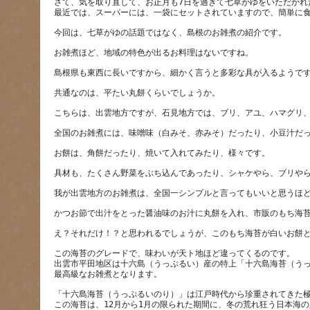
さて、気を取り直して、お正月も7日を過ぎて七草がゆをいただかれ
この海苔のグレードで、味わいが天ト地ほど違ってくるのです。
出雲市平田地区は十六島（うっぷるい）産の特上「十六島海苔（うっぷ
「十六島海苔（うっぷるいのり）」は江戸時代から珍重されてきた
この海苔は、12月から1月の限られた期間に、冬の荒れ狂う日本海