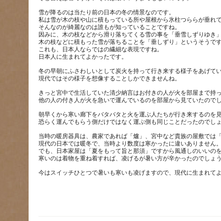
雪が降るのは当たり前の日本の冬の情景なのです。
私は雪が木の枝や山に積もっている所や屋根から氷柱つららが垂れ
そんなのが綺麗なのは誰もが知っていることですね。
因みに、木の枝などから滑り落ちてくる雪の事を「垂雪しずりゆき
木の枝などに積もった雪が落ちることを「垂しずり」というそうで
これも、日本人ならではの繊細な表現ですね。
冬の早朝にふさわしいとして炭火を持って行き来する様子をあげて
きっと宮中で生活していた清少納言はお付きの人が火を部屋まで持
朝早くから寒い廊下をバタバタと火を運ぶ人たちが行き来するのを
当時の暖房器具は、農家であれば「爐」、宮中など貴族の屋敷では
現代の日本では暖冬で、当時より数度は寒かったに違いありません
でも、日本家屋は「夏をもって旨と那須」ですから風通しのいいの