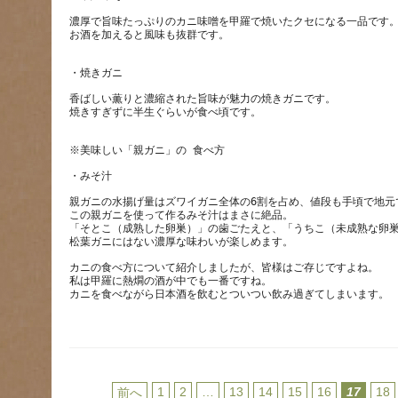
濃厚で旨味たっぷりのカニ味噌を甲羅で焼いたクセになる一品です
香ばしい薫りと濃縮された旨味が魅力の焼きガニです。
親ガニの水揚げ量はズワイガニ全体の6割を占め、値段も手頃で地元
この親ガニを使って作るみそ汁はまさに絶品。
「そとこ（成熟した卵巣）」の歯ごたえと、「うちこ（未成熟な卵
カニの食べ方について紹介しましたが、皆様はご存じですよね。
私は甲羅に熱燗の酒が中でも一番ですね。
1
2
…
13
14
15
16
17
18
前へ