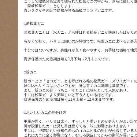
こうして隠岐諸島近海で獲られた松葉ガニの中から、さらに厳しく
「隠岐松葉ガニ」となります。
親ガニとは「セコガニ」とも呼ばれる雌の松葉ガニ（ズワイガニ）
雄に比べサイズは小さいですが、身は甘くカニ味噌は濃厚です。
また、親ガニの卵（うちこ・そとこ）は珍味として人気があり、
中には松葉ガニより美味しいと言う人もいるほどです。
甲羅が固く、ハサミは太く、ずっしりと重いものが身入りがよい証
脚が脱落したカニは見た目は悪くても、味に影響はありません！
中には、甲羅に丸い茶褐色のもの（カニビルの卵）が付着している
これはカニに全く影響はなく、むしろ脱皮してからの期間が長いこ