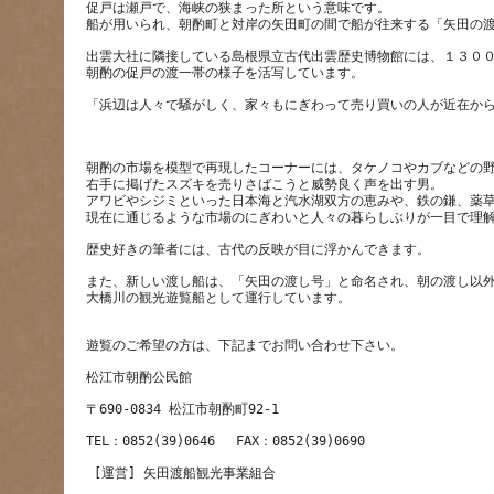
促戸は瀬戸で、海峡の狭まった所という意味です。
出雲大社に隣接している島根県立古代出雲歴史博物館には、１３０
朝酌の市場を模型で再現したコーナーには、タケノコやカブなどの
右手に掲げたスズキを売りさばこうと威勢良く声を出す男。
アワビやシジミといった日本海と汽水湖双方の恵みや、鉄の鎌、薬
また、新しい渡し船は、「矢田の渡し号」と命名され、朝の渡し以
大橋川の観光遊覧船として運行しています。