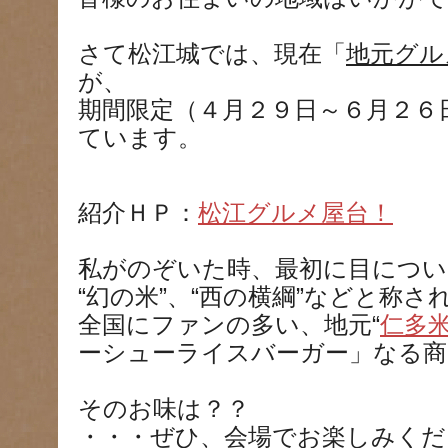
さて松江城では、現在「
地元グル
が、
期間限定（４月２９日～６月２６
ています。
紹介ＨＰ：
松江グルメ屋台！
私がのぞいた時、最初に目につい
“幻の米”、“西の横綱”などと称さ
全国にファンの多い、地元“
仁多
ーシューライスバーガー」なる商
そのお味は？？
・・・ぜひ、会場でお楽しみくだ