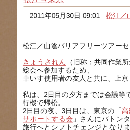
2011年05月30日 09:01
松江／
松江／山陰バリアフリーツアーセ
きょうされん
（旧称：共同作業所
総会へ参加するため、
車いす使用者の友人と共に、上京
私は、2日目の夕方までは会議等
行機で帰松。
2日目の夜、3日目は、東京の「
高
サポートする会
」さんにバトン
旅行へとシフトチェンジとなり