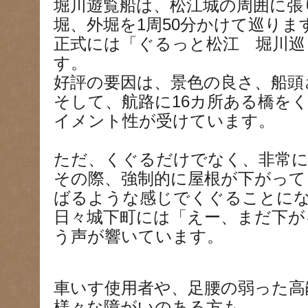
堀川遊覧船は、松江城の周囲に張
堀、外堀を1周50分かけて巡りま
正式には「ぐるっと松江 堀川巡
す。
好評の要因は、景色の良さ、船頭
そして、航路に16カ所ある橋を
イメント性が受けています。
ただ、くぐるだけでなく、非常に
その際、強制的に屋根が下がって
ばるような感じでくぐることに
日々城下町には「えー、まだ下が
う声が響いています。
車いす使用者や、足腰の弱った高
様々な障がいのある方も、