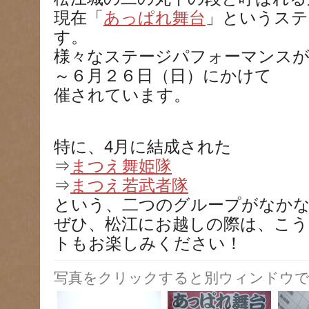
現在「
あっぱれ舞台
」というステ
す。
様々なステージパフォーマンスが
～６月２６日（日）にかけて
催されています。
特に、4月に結成された
⇒
まつえ舞姫隊
⇒
まつえ若武者隊
という、二つのグループがなか
ぜひ、松江にお越しの際は、こ
トもお楽しみください！
写真をクリックすると別ウィンドウで