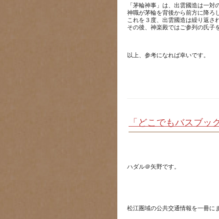
「茅輪神事」は、出雲國造は一対
神職が茅輪を背後から前方に降ろ
これを３度、出雲國造は繰り返さ
「どこでもバスブッ