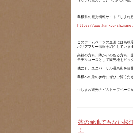
https://www.kankou-shimane
このホームページの企画には島根
高齢の方も、障がいのある方も、
茶の産地でもない松
！