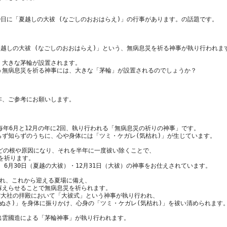
、大きな茅輪が設置されます。
毎年6月と12月の年に2回、執り行われる「無病息災の祈りの神事」です。
などの根や原因になり、それを半年に一度祓い除くことで、
災を祈ります。
われ、これから迎える夏場に備え、
蘇えらせることで無病息災を祈られます。
雲大社の拝殿において「大祓式」という神事が執り行われ、