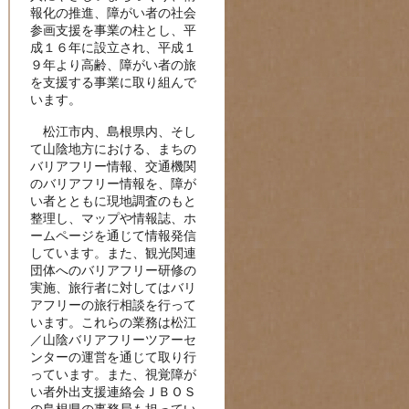
報化の推進、障がい者の社会
参画支援を事業の柱とし、平
成１６年に設立され、平成１
９年より高齢、障がい者の旅
を支援する事業に取り組んで
います。
松江市内、島根県内、そし
て山陰地方における、まちの
バリアフリー情報、交通機関
のバリアフリー情報を、障が
い者とともに現地調査のもと
整理し、マップや情報誌、ホ
ームページを通じて情報発信
しています。また、観光関連
団体へのバリアフリー研修の
実施、旅行者に対してはバリ
アフリーの旅行相談を行って
います。これらの業務は松江
／山陰バリアフリーツアーセ
ンターの運営を通じて取り行
っています。また、視覚障が
い者外出支援連絡会ＪＢＯＳ