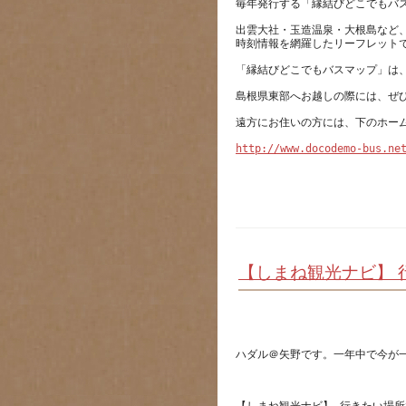
出雲大社・玉造温泉・大根島など
http://www.docodemo-bus.ne
【しまね観光ナビ】 