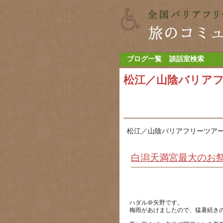
ブログ一覧
談話室検索
松江／山陰バリア
松江／山陰バリアフリーツアー
白潟天満宮最大のお
ハダル＠矢野です。