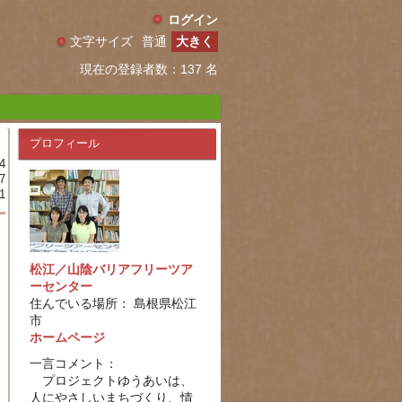
ログイン
文字サイズ
普通
大きく
現在の登録者数：137 名
プロフィール
4
7
1
松江／山陰バリアフリーツア
ーセンター
住んでいる場所： 島根県松江
市
ホームページ
一言コメント：
プロジェクトゆうあいは、
人にやさしいまちづくり、情