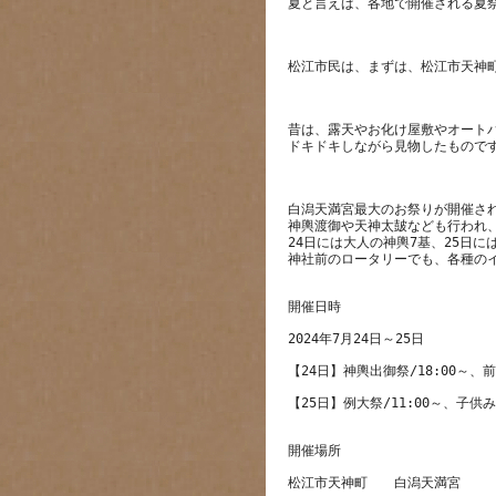
昔は、露天やお化け屋敷やオート
白潟天満宮最大のお祭りが開催さ
神輿渡御や天神太皷なども行われ
24日には大人の神輿7基、25日
【25日】例大祭/11:00～、子供み