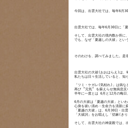
そして、出雲大社の境内数か所に
出雲大社の大祓(おおはらえ)は、
「ツミ・ケガレ(気枯れ)」は病
再び ”元気” を蘇えらせ無病息
6月の大祓は「夏越の大祓」とい
心身を祓い清め・生命力を清新に
「夏越の大祓」は、6月30日・出