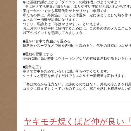
冬は基礎代謝が上がる「ダイエットの絶好機」のようですよ！ 
 冬は寒さで活動量が減るため、太りやすい季節だと思われがちです
実は一年の中で最も基礎代謝が上がりやすい季節です。
私たちの体は、外気温が下がると体温を一定に保とうとして熱を作
エネルギー消費が活発になります。
つまり、理論上は「冬はやせやすい」といえます。  
お正月太りを効率的に解消するためには、この冬の体のメカニズム
以下のポイントを意識してみましょう。
■温かい食事で内臓から温める 
鍋料理やスープなどで体を内側から温めると、代謝の維持につながり
■運動を習慣にする 
基礎代謝が高い時期にウオーキングなどの有酸素運動や筋トレを行う
■姿勢を正す 
寒さで背中を丸めていると代謝が落ちやすくなります。
シャキッと背筋を伸ばすだけでもエネルギー消費量は変わります。 
「冬は太るから仕方ない」と諦めるのではなく、外気の冷たさを利用
コタツに首までもぐっているのではなく、寒さを感じる程度がよい
ヤキモチ焼くほど仲が良い