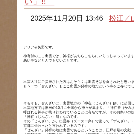
い」!!
2025年11月20日 13:46
松江／
アリア＠矢野です。
神有付のここ出雲では、神様があちらこちらにいらっしゃっていま
出雲大社にご参拝された方はおそらくは出雲そばを食されたと思い
そもそも、ぜんざいは、出雲地方の「神在（じんざい）餅」に起因
出雲地方では旧暦の10月に全国から神々が集まり、「神在祭（かみ
呼ばれる神事が執り行われていることは有名ですが、そのお祭りの
「神在（じんざい）餅」なのです。
その「じんざい」が、出雲弁（ズーズー弁）で訛って「ずんざい」
京都に伝わったと言われているのです。
「ぜんざい」発祥の地は出雲であるということは、江戸初期の文献