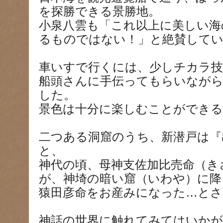
を探勝できる景勝地。
小泉八雲も「これ以上に美しい海
るものではない！」と絶賛して
車いすで行くには、少しチカラ技
船頭さんに手伝ってもらいなが
した。
景色は十分に楽しむことができる
二つある洞窟のうち、新潜戸は『
と、
神代の頃、母神支佐加比売命（き
が、神埼の暗い窟（いわや）に降
猿田彦命をお産みになった…とさ
神話の世界に触れてみてはいか