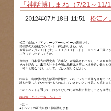
「神話博しまね（7/21～11
2012年07月18日 11:51
松江／
松江／山陰バリアフリーツアーセンターの川瀬です。
島根県の大型観光イベント「神話博しまね」が、
今週末の７月２１日（土）～１１月１１日（日）　※１１４日間に
ご存じでしたでしょうか。
今年は、日本最古の歴史書「古事記」が編纂されてから、１３００
それを記念し、出雲大社を主会場に島根県各所にある神話の舞台を
昨年末、島根県の観光部署の皆様に、バリアフリー研修をさせてい
誰もが楽しんでいただけるものにしていきたいという思いを感じま
このイベントを通じて、おもてなしの心が島根に根付くことを期待
神話博しまね公式ホームページ
＝記＝