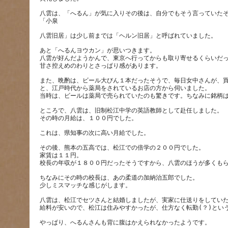
八雲は、「へるん」が気に入りその後は、自分でもそう言っていた
あと「へるんヨウカン」が思いつきます。
八雲が好んだようかんで、東京へ行ってからも取り寄せるくらいだ
また、晩酌は、ビール大びん１本だったそうで、毎日女中さんが、
と、江戸時代から薬局をされているお店の方から伺いました。
ところで、八雲は、旧制松江中学の英語教師として赴任しました。
その後、熊本の五高では、松江での倍学の２００円でした。
家賃は１１円。
ちなみにその時の校長は、あの柔道の加納治五郎でした。
八雲は、松江でセツさんと結婚しましたが、実家に仕送りをしてい