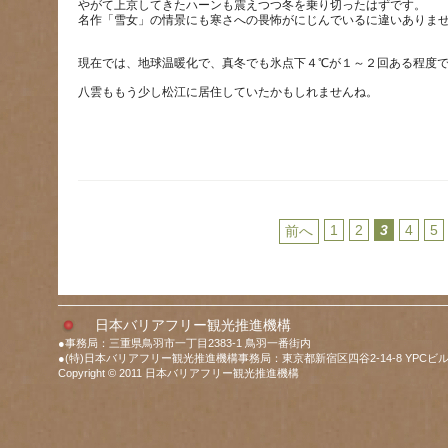
やがて上京してきたハーンも震えつつ冬を乗り切ったはずです。
1
2
3
4
5
前へ
日本バリアフリー観光推進機構
●事務局：三重県鳥羽市一丁目2383-1 鳥羽一番街内
●(特)日本バリアフリー観光推進機構事務局：東京都新宿区四谷2-14-8 YPCビル
Copyright © 2011 日本バリアフリー観光推進機構