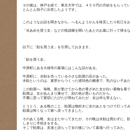
その後は、神戸を経て、東京大学では、４５０円の月給をもらって
中原町に、水飴を売っている小さな飴屋の店があった。
この飴屋へ、毎晩、夜が更けてから色の青ざめた女が白い着物を着
飴屋は、女があんまり痩せて、顔の色が悪いものだから、
とうとう、ある晩のこと、飴屋は物好きに女のあとをつけて行って
そのあくる晩、女はまたやってきたが、その晩は水飴は買わずに、
しきりに手招きをする。