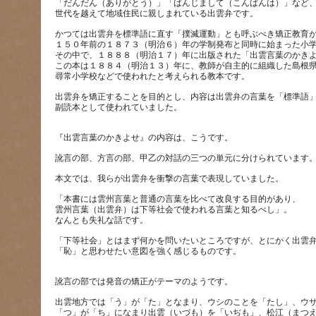
「だんだん（ありがとう）」「ばんじまして（こんばんは）」など
かつては出雲弁を標準語に直す「撲滅運動」とも呼ぶべき矯正教育
１５０年前の１８７３（明治６）年の学制発布と同時に始まった小
その中で、１８８８（明治１７）年に出版された「出雲言葉のかき
この本は１８８４（明治１３）年に、教師が自主的に組織した島根
出雲弁を矯正することを目的とし、内容は出雲弁の言葉を「標準語
「本書には雲州言葉と普通の言葉を比べて改良する目的があり、
雲州言葉（出雲弁）は下等社会で使われる言葉と知るべし」。
「下等社会」とはまず何かを問いたいところですが、とにかく出雲
出雲地方では「う」が「た」となまり、ウシのことを「たし」、ウ
「つ」が「ち」になまり出雲（いづも）を「いぢも」、松江（まつ