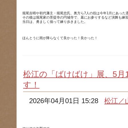
堀尾吉晴や初代藩主・堀尾忠氏、奥方ら7人の役は今年1月にあった
その後は堀尾家の菩提寺の円城寺で、墓にお参りするなど演舞も練
松江の「ばけばけ」展、5月
す！
2026年04月01日 15:28
松江／