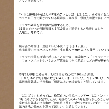
27日に最終回を迎えたNHK連続テレビ小説「ばけばけ」を紹介する
ドラマの効果を最大限に活用するため、
31日までだった開催期間を5月10日まで延長すると発表しました。
展示会の名前は「連続テレビ小説『ばけばけ』展」。
ドラマの世界を身近に感じることができ、来場者から「ドラマに出
昨年12月8日に始まり、3月22日までに4万4263人が来場。
1日当たりの平均来場者数は434人（休日719.7人、平日278.1人）
「ばけばけ」を巡っては、松江市内の周遊バスツアー「ばけバス～
3月に終了する予定でしたが、好評のため4～6月も運行させること
県観光振興課の担当者は「放送終了後も一過性で終わらせずに、こ