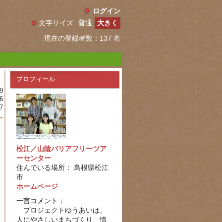
ログイン
文字サイズ
普通
大きく
現在の登録者数：137 名
プロフィール
9
6
7
松江／山陰バリアフリーツア
ーセンター
住んでいる場所： 島根県松江
市
ホームページ
一言コメント：
プロジェクトゆうあいは、
人にやさしいまちづくり、情