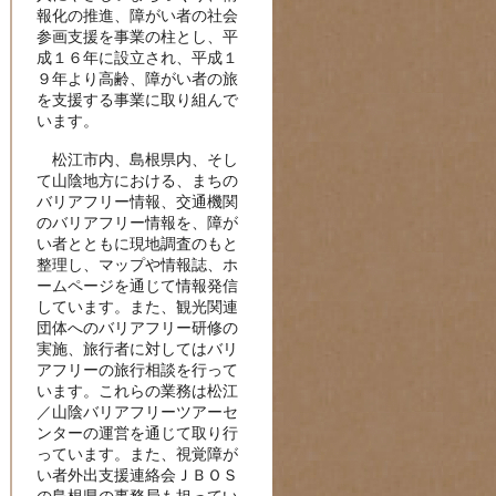
報化の推進、障がい者の社会
参画支援を事業の柱とし、平
成１６年に設立され、平成１
９年より高齢、障がい者の旅
を支援する事業に取り組んで
います。
松江市内、島根県内、そし
て山陰地方における、まちの
バリアフリー情報、交通機関
のバリアフリー情報を、障が
い者とともに現地調査のもと
整理し、マップや情報誌、ホ
ームページを通じて情報発信
しています。また、観光関連
団体へのバリアフリー研修の
実施、旅行者に対してはバリ
アフリーの旅行相談を行って
います。これらの業務は松江
／山陰バリアフリーツアーセ
ンターの運営を通じて取り行
っています。また、視覚障が
い者外出支援連絡会ＪＢＯＳ