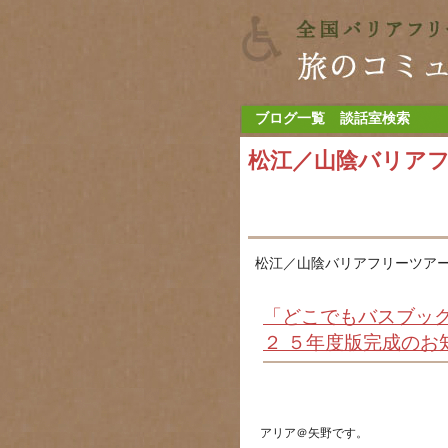
ブログ一覧
談話室検索
松江／山陰バリア
松江／山陰バリアフリーツアー
「どこでもバスブック
２ ５年度版完成のお