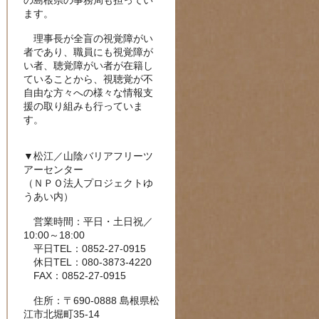
の島根県の事務局も担ってい
ます。
理事長が全盲の視覚障がい
者であり、職員にも視覚障が
い者、聴覚障がい者が在籍し
ていることから、視聴覚が不
自由な方々への様々な情報支
援の取り組みも行っていま
す。
▼松江／山陰バリアフリーツ
アーセンター
（ＮＰＯ法人プロジェクトゆ
うあい内）
営業時間：平日・土日祝／
10:00～18:00
平日TEL：0852-27-0915
休日TEL：080-3873-4220
FAX：0852-27-0915
住所：〒690-0888 島根県松
江市北堀町35-14