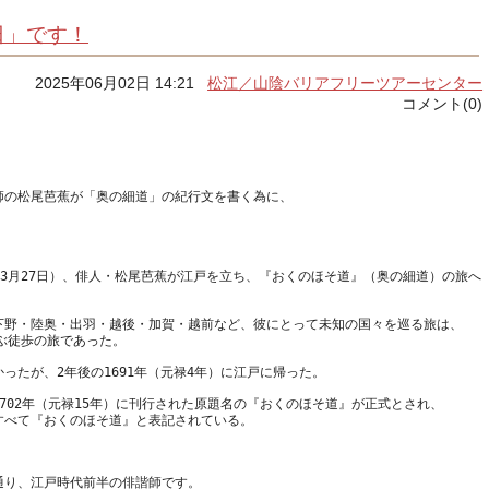
日」です！
2025年06月02日 14:21
松江／山陰バリアフリーツアーセンター
コメント(0)
師の松尾芭蕉が「奥の細道」の紀行文を書く為に、
旧暦3月27日）、俳人・松尾芭蕉が江戸を立ち、『おくのほそ道』（奥の細道）の旅へ
下野・陸奥・出羽・越後・加賀・越前など、彼にとって未知の国々を巡る旅は、
702年（元禄15年）に刊行された原題名の『おくのほそ道』が正式とされ、