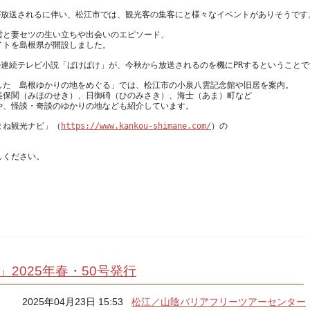
雲と妻セツの生い立ちや出会いのエピソード、
した　島根ゆかりの地をめぐる」では、松江市の小泉八雲記念館や旧居を案内。
美保関（みほのせき）、日御碕（ひのみさき）、海士（あま）町など
まね観光ナビ」（
https://www.kankou-shimane.com/
）の
」2025年春・50号発行
2025年04月23日 15:53
松江／山陰バリアフリーツアーセンター