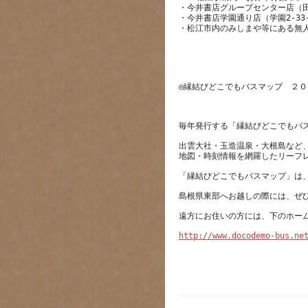
・今井書店グループセンター店（
・今井書店学園通り店（学園2-33
出雲大社・玉造温泉・大根島など
http://www.docodemo-bus.ne