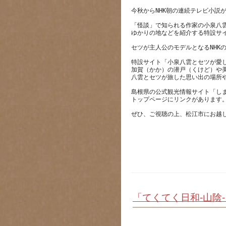
「怪談」で知られる作家の小泉八
特設サイト「小泉八雲とセツが愛
加賀（かか）の潜戸（くけど）や
島根県の公式観光情報サイト「し
「てくてく日和-山陰-