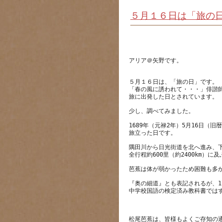
５月１６日は「旅の
５月１６日は、「旅の日」です。
「春の風に誘われて・・・」俳諧
1689年（元禄2年）5月16日（
隅田川から日光街道を北へ進み、
『奥の細道』とも表記されるが、1