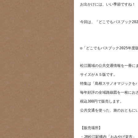
・JR松江駅構内「おみやげ楽市」