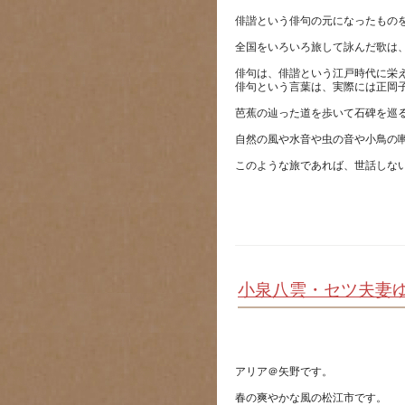
俳句は、俳諧という江戸時代に栄
小泉八雲・セツ夫妻
春の爽やかな風の松江市です。