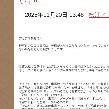
い」!!
2025年11月20日 13:46
松江／
アリア＠矢野です。
神有付のここ出雲では、神様があちらこちらにいらっしゃっていま
出雲大社にご参拝された方はおそらくは出雲そばを食されたと思い
そもそも、ぜんざいは、出雲地方の「神在（じんざい）餅」に起因
出雲地方では旧暦の10月に全国から神々が集まり、「神在祭（かみ
呼ばれる神事が執り行われていることは有名ですが、そのお祭りの
「神在（じんざい）餅」なのです。
その「じんざい」が、出雲弁（ズーズー弁）で訛って「ずんざい」
京都に伝わったと言われているのです。
「ぜんざい」発祥の地は出雲であるということは、江戸初期の文献