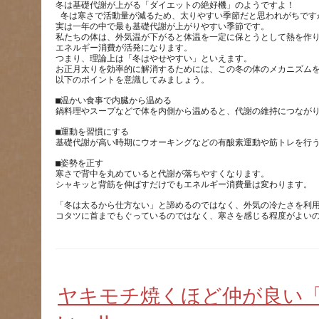
冬は基礎代謝が上がる「ダイエットの絶好機」のようですよ！ 
 冬は寒さで活動量が減るため、太りやすい季節だと思われがちです
実は一年の中で最も基礎代謝が上がりやすい季節です。
私たちの体は、外気温が下がると体温を一定に保とうとして熱を作
エネルギー消費が活発になります。
つまり、理論上は「冬はやせやすい」といえます。  
お正月太りを効率的に解消するためには、この冬の体のメカニズム
以下のポイントを意識してみましょう。
■温かい食事で内臓から温める 
鍋料理やスープなどで体を内側から温めると、代謝の維持につながり
■運動を習慣にする 
基礎代謝が高い時期にウオーキングなどの有酸素運動や筋トレを行う
■姿勢を正す 
寒さで背中を丸めていると代謝が落ちやすくなります。
シャキッと背筋を伸ばすだけでもエネルギー消費量は変わります。 
「冬は太るから仕方ない」と諦めるのではなく、外気の冷たさを利用
コタツに首までもぐっているのではなく、寒さを感じる程度がよい
ヤキモチ焼くほど仲が良い