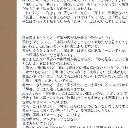
秋って、冬に向かってどんどん沈んでいくイメージがありますよね
「暑い」から「寒い」、「明るい」から「暗い」へ下がっていく感
だからこそ「深まる」なのかもしれませんね。
これに対して、冬はすでに底なので、さらに「深まる」要素はない
「真夏」「真冬」が言えるのは、それぞれ「てっぺん」と「底」だ
秋が深まると聞くと、紅葉が広がる光景まで浮かぶんです。
季節が深まるって、日本語の表現としてすごく素敵だなと思うんで
深い緑とか山が深いという使い方はありますけど、
夏がいくら暑くなっても「深まる」は違和感があるじゃないですか
この頑固さがいいなと思うんです。
春はあたたかい季節への期待感があるからか、「春の足音」という
とはいえ、春にも扉が似合わない。
川添:いい季節だけど、春には夏ほどの開放感がないということです
ふかわ:ちなみに、三島由紀夫の小説には「浅春」という記述があり
文豪が使っていれば、なんでも正解にしていいものでもないと思い
川添:「浅春」かあ。いいですね。
春めいてきたけれど、まだ「春が来た」という喜びにどっぷり浸か
「早春」とはまた違った趣がありますね。
ふかわ:あと「冬将軍」。これは誰が言い出したのか。ナポレオンで
侵攻するのに寒さにやられて敗北したことを由来とする言葉でしょ
なかなかセンスいいですよね。
でも、これもやはり、「将軍」は冬にしかつかないなと思うんです
夏がどんなに暑くてバテたとしても、夏将軍にはならない。
将軍に薄着のイメージはないんですよ。
鎧や甲冑で。タンクトップではない。
見てみたいですけど。
川添:タンクトップだったら、将軍というよりも軍曹っぽいですね。