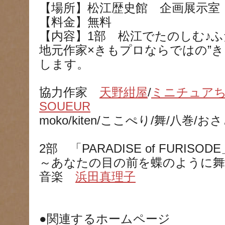
【場所】松江歴史館 企画展示室
【料金】無料
【内容】1部 松江でたのしむ♪ふだ
地元作家×きもプロならではの”き
します。
協力作家
天野紺屋
/
ミニチュア
SOUEUR
moko/kiten/ここぺり/舞/八巻/お
2部 「PARADISE of FURISOD
～あなたの目の前を蝶のように
音楽
浜田真理子
●関連するホームページ