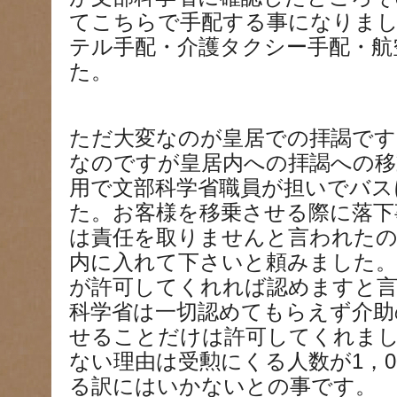
てこちらで手配する事になりま
テル手配・介護タクシー手配・航
た。
ただ大変なのが皇居での拝謁です
なのですが皇居内への拝謁への移
用で文部科学省職員が担いでバス
た。お客様を移乗させる際に落下
は責任を取りませんと言われたの
内に入れて下さいと頼みました。
が許可してくれれば認めますと
科学省は一切認めてもらえず介助
せることだけは許可してくれま
ない理由は受勲にくる人数が1，0
る訳にはいかないとの事です。